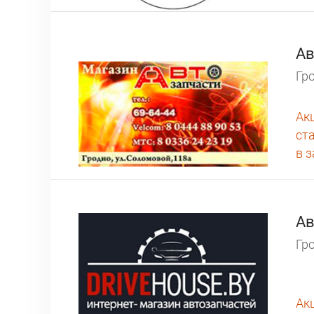
Ав
Гро
Ак
ст
в 
Ав
Гро
Ак