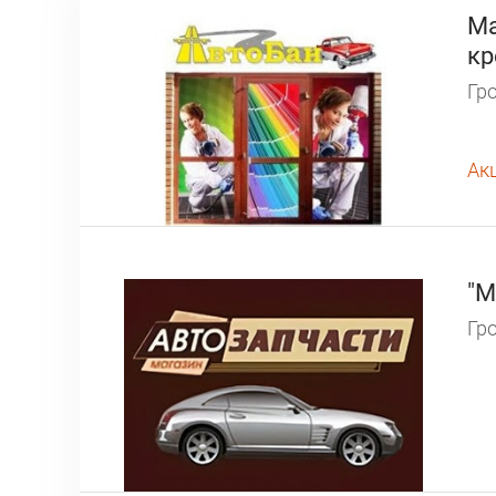
Ма
кр
Гро
Ак
"М
Гро