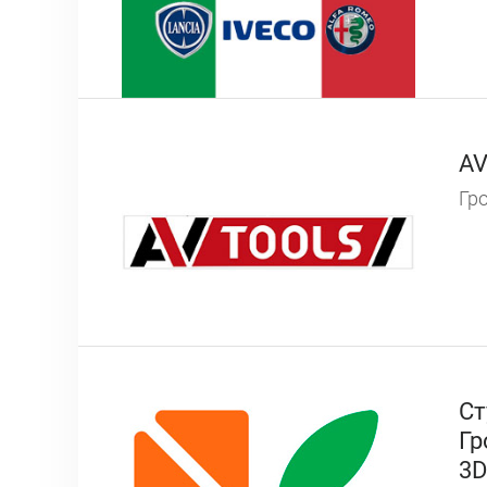
AV
Гро
Ст
Гр
3D