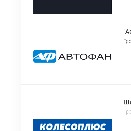
"А
Гро
Ши
Гро