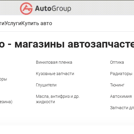
ти
Услуги
Купить авто
о - магазины автозапчаст
Виниловая пленка
Оптика
Кузовные запчасти
Радиаторы
торы
Глушители
Тюнинг
Масла, антифриз и др.
Автохимия
резина)
жидкости
Запчасти д