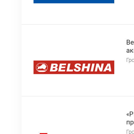
Be
ак
Гро
«Р
пр
Гро