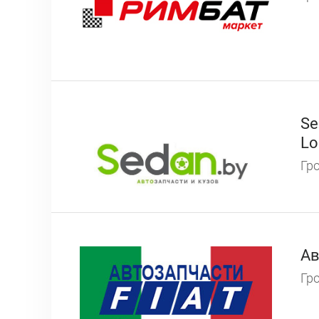
Se
Lo
Гро
Ав
Гро