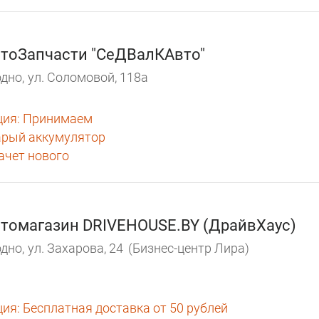
тоЗапчасти "СеДВалКАвто"
дно,
ул. Соломовой, 118а
ция:
Принимаем
арый аккумулятор
зачет нового
томагазин DRIVEHOUSE.BY (ДрайвХаус)
дно,
ул. Захарова, 24
(Бизнес-центр Лира)
ция:
Бесплатная доставка от 50 рублей