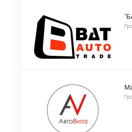
"Б
Гро
Ма
Гро