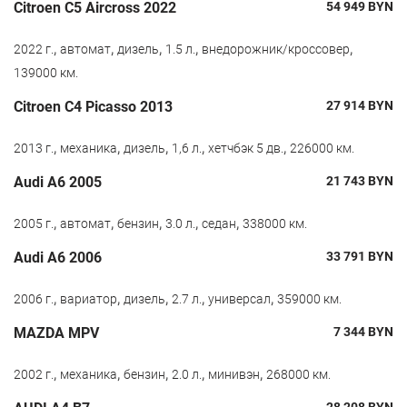
Citroen С5 Aircross 2022
54 949
BYN
,
,
,
,
,
2022 г.
автомат
дизель
1.5 л.
внедорожник/кроссовер
139000 км.
Citroen C4 Picasso 2013
27 914
BYN
,
,
,
,
,
2013 г.
механика
дизель
1,6 л.
хетчбэк 5 дв.
226000 км.
Audi A6 2005
21 743
BYN
,
,
,
,
,
2005 г.
автомат
бензин
3.0 л.
седан
338000 км.
Audi A6 2006
33 791
BYN
,
,
,
,
,
2006 г.
вариатор
дизель
2.7 л.
универсал
359000 км.
MAZDA MPV
7 344
BYN
,
,
,
,
,
2002 г.
механика
бензин
2.0 л.
минивэн
268000 км.