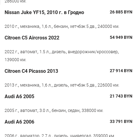
286000 км.
Nissan Juke YF15, 2010 г. в Гродно
26 885
BYN
,
,
,
,
,
2010 г.
механика
1,6 л.
бензин
хетчбэк 5 дв.
240000 км.
Citroen С5 Aircross 2022
54 949
BYN
,
,
,
,
,
2022 г.
автомат
1.5 л.
дизель
внедорожник/кроссовер
139000 км.
Citroen C4 Picasso 2013
27 914
BYN
,
,
,
,
,
2013 г.
механика
1,6 л.
дизель
хетчбэк 5 дв.
226000 км.
Audi A6 2005
21 743
BYN
,
,
,
,
,
2005 г.
автомат
3.0 л.
бензин
седан
338000 км.
Audi A6 2006
33 791
BYN
,
,
,
,
,
2006 г.
вариатор
2.7 л.
дизель
универсал
359000 км.