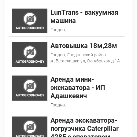
LunTrans - вакуумная
машина
Гродно,
Автовышка 18м,28м
Гродно,
Гродненский район
аг, Вертелишки ул, Октябрская д,1А
Аренда мини-
экскаватора - ИП
Адашкевич
Гродно,
Аренда экскаватора-
погрузчика Caterpillar
428E с оператором