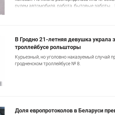
рулем автомобиля, работа, бытовые заботы...
юношеская мечта так и останется мечтой.
В Гродно 21-летняя девушка украла 
троллейбусе рольшторы
Курьезный, но уголовно наказуемый случай п
гродненском троллейбусе № 8.
Доля европротоколов в Беларуси пре