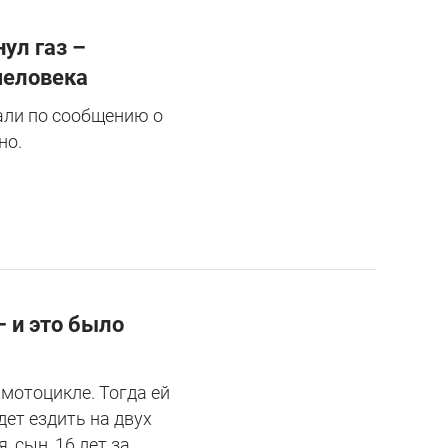
ул газ –
человека
али по сообщению о
но.
– и это было
 мотоцикле. Тогда ей
дет ездить на двух
 сын, 16 лет за