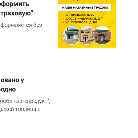
 оформить
страховую"
оформляется без
овано у
родно
ооблнефтепродукт",
дажей топлива в