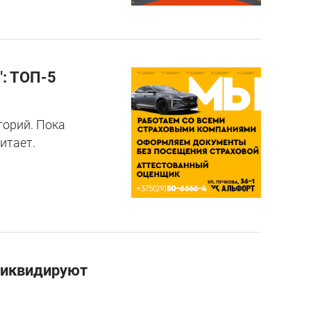
: ТОП-5
торий. Пока
итает.
 ликвидируют