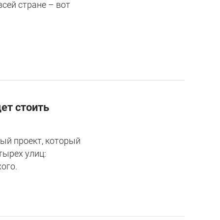
сей стране – вот
дет стоить
ый проект, который
тырех улиц:
ого.