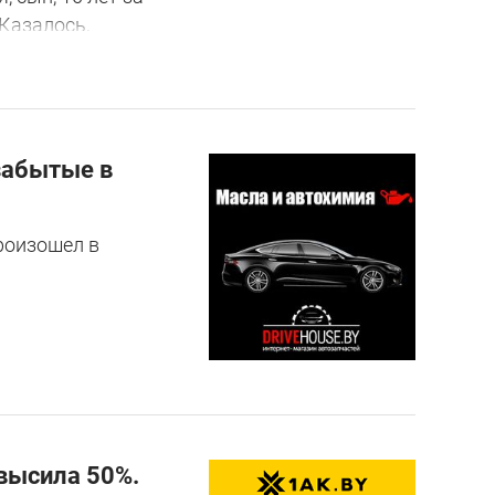
 Казалось,
забытые в
роизошел в
высила 50%.