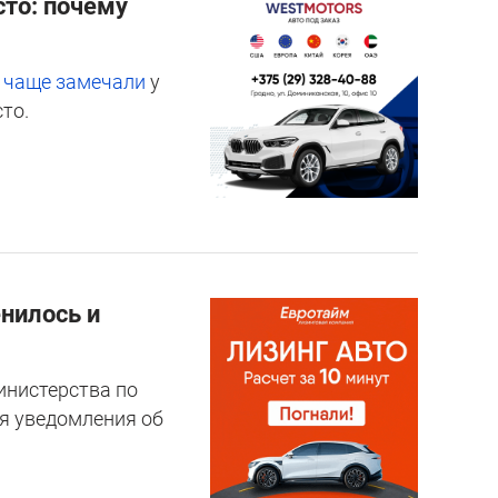
сто: почему
е
чаще замечали
у
то.
енилось и
инистерства по
я уведомления об