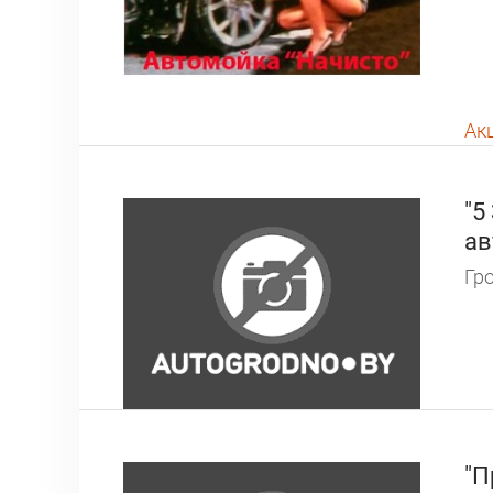
Ак
"5
ав
Гро
"П