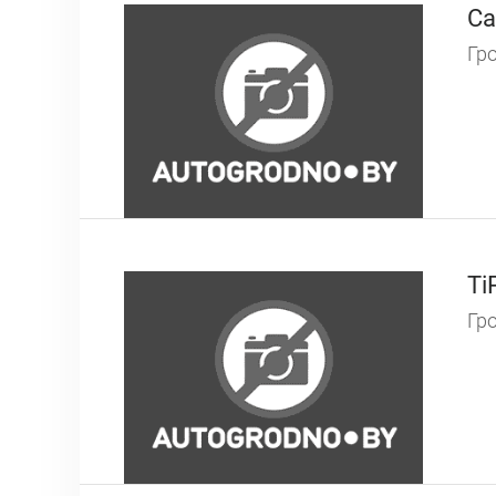
Ca
Гро
Ti
Гро