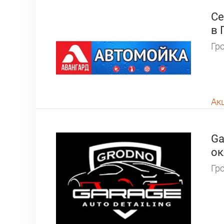
Се
в 
Гро
Ак
Ga
ок
Гро