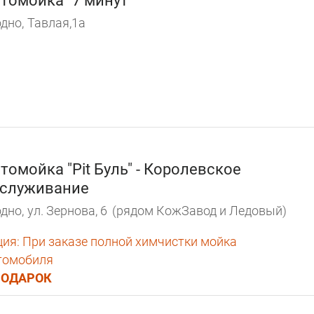
томойка "7 минут"
дно,
Тавлая,1а
томойка "Pit Буль" - Королевское
служивание
дно,
ул. Зернова, 6
(рядом КожЗавод и Ледовый)
ция:
При заказе полной химчистки мойка
томобиля
ПОДАРОК