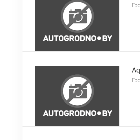
Гро
Aq
Гро