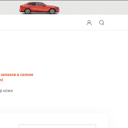
 запахов в салоне
н)
р кожи