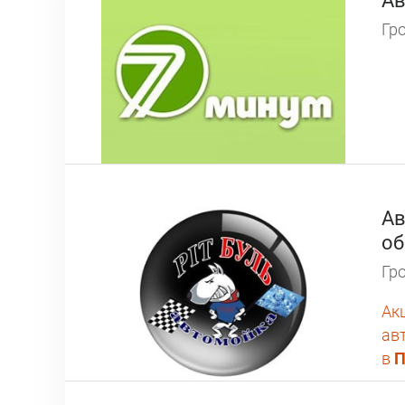
Ав
Гро
Ав
об
Гро
Ак
ав
в