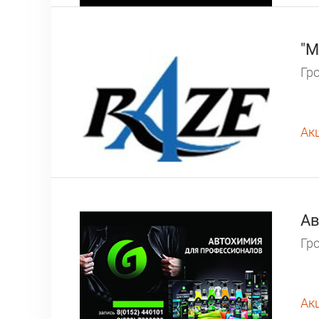
"М
Гро
Ак
Ав
Гро
Ак