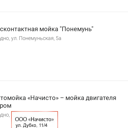
сконтактная мойка "Понемунь"
дно,
ул. Понемуньская, 5а
томойка «Начисто» – мойка двигателя
аром
дно,