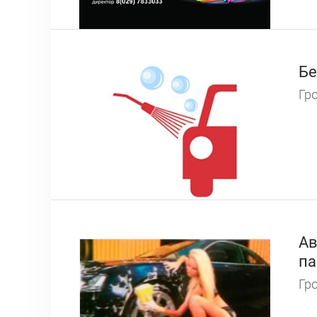
Бе
Гро
Ав
п
Гро