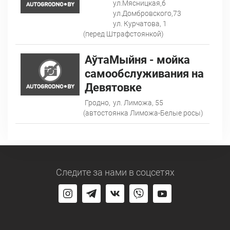
ул.Мясницкая,6
ул.Домбровского,73
ул. Курчатова, 1
(перед Штрафстоянкой)
АўтаМыйня - мойка
самообслуживания на
Девятовке
Гродно,
ул. Лиможа, 55
(автостоянка Лиможа-Белые росы)
Следите за нами
в соцсетях