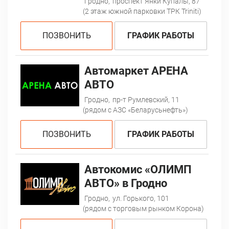
Гродно,
проспект Янки Купалы, 87
(2 этаж южной парковки ТРК Triniti)
ПОЗВОНИТЬ
ГРАФИК РАБОТЫ
Автомаркет АРЕНА
АВТО
Гродно,
пр-т Румлевский, 11
(рядом с АЗС «Беларусьнефть»)
ПОЗВОНИТЬ
ГРАФИК РАБОТЫ
Автокомис «ОЛИМП
АВТО» в Гродно
Гродно,
ул. Горького, 101
(рядом с торговым рынком Корона)