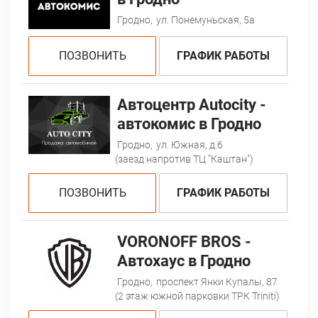
Гродно,
ул. Понемуньская, 5а
ПОЗВОНИТЬ
ГРАФИК РАБОТЫ
Автоцентр Autocity -
автокомис в Гродно
Гродно,
ул. Южная, д.6
(заезд напротив ТЦ "Каштан")
ПОЗВОНИТЬ
ГРАФИК РАБОТЫ
VORONOFF BROS -
Автохаус в Гродно
Гродно,
проспект Янки Купалы, 87
(2 этаж южной парковки ТРК Triniti)