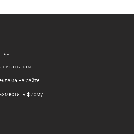
 нас
аписать нам
еклама на сайте
азместить фирму