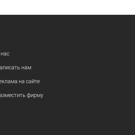
 нас
аписать нам
еклама на сайте
азместить фирму