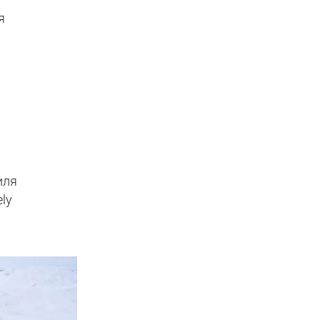
я
иля
ly