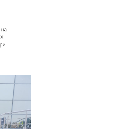
м
 на
X.
при