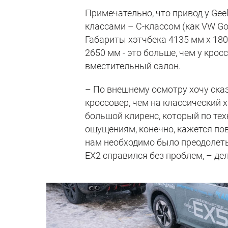
Примечательно, что привод у Gee
классами – С-классом (как VW Golf
Габариты хэтчбека 4135 мм х 180
2650 мм - это больше, чем у кро
вместительный салон.
– По внешнему осмотру хочу сказ
кроссовер, чем на классический х
большой клиренс, который по тех
ощущениям, конечно, кажется пов
нам необходимо было преодолеть
EX2 справился без проблем, – де