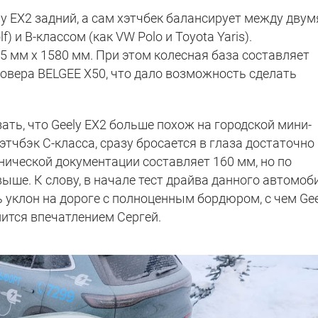
ly EX2 задний, а сам хэтчбек балансирует между двум
) и B-классом (как VW Polo и Toyota Yaris).
5 мм х 1580 мм. При этом колесная база составляет
ссовера BELGEE X50, что дало возможность сделать
ать, что Geely EX2 больше похож на городской мини-
этчбэк С-класса, сразу бросается в глаза достаточно
нической документации составляет 160 мм, но по
ыше. К слову, в начале тест драйва данного автомоб
 уклон на дороге с полноценным бордюром, с чем Gee
лится впечатлением Сергей.