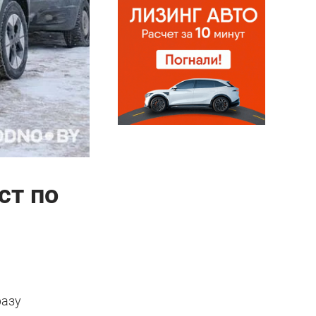
ст по
разу