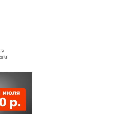
а
ой
 сам