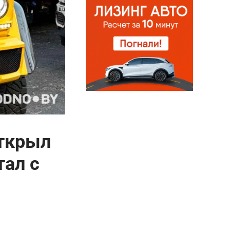
открыл
тал с