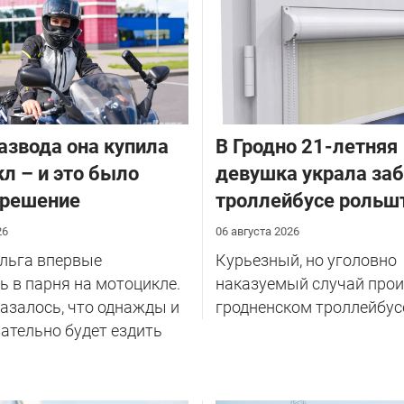
азвода она купила
В Гродно 21-летняя
л – и это было
девушка украла за
 решение
троллейбусе рольш
26
06 августа 2026
Ольга впервые
Курьезный, но уголовно
 в парня на мотоцикле.
наказуемый случай прои
казалось, что однажды и
гродненском троллейбус
ательно будет ездить