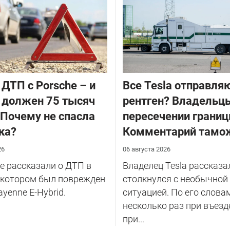
 ДТП с Porsche – и
Все Tesla отправля
 должен 75 тысяч
рентген? Владельцы
 Почему не спасла
пересечении границ
ка?
Комментарий тамо
26
06 августа 2026
 рассказали о ДТП в
Владелец Tesla рассказал
 котором был поврежден
столкнулся с необычной
ayenne E-Hybrid.
ситуацией. По его слова
несколько раз при въезд
при...