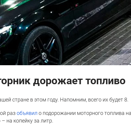
вторник дорожает топливо
шей стране в этом году. Напомним, всего их будет 8.
ной раз
объявил
о подорожании моторного топлива н
– на копейку за литр.