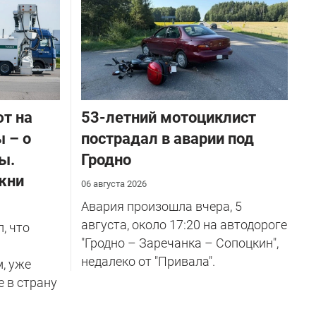
ют на
53-летний мотоциклист
 – о
пострадал в аварии под
ы.
Гродно
жни
06 августа 2026
Авария произошла вчера, 5
августа, около 17:20 на автодороге
, что
"Гродно – Заречанка – Сопоцкин",
недалеко от "Привала".
м, уже
е в страну