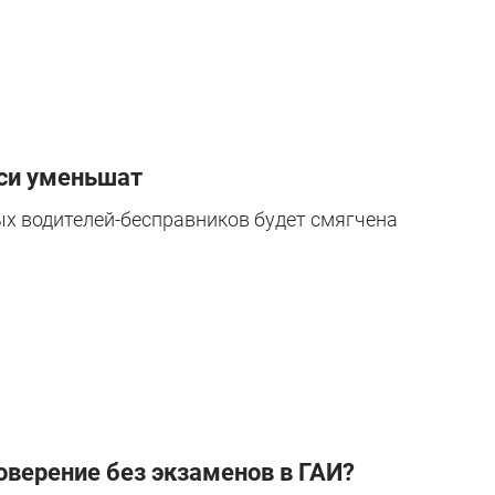
уси уменьшат
х водителей-бесправников будет смягчена
оверение без экзаменов в ГАИ?