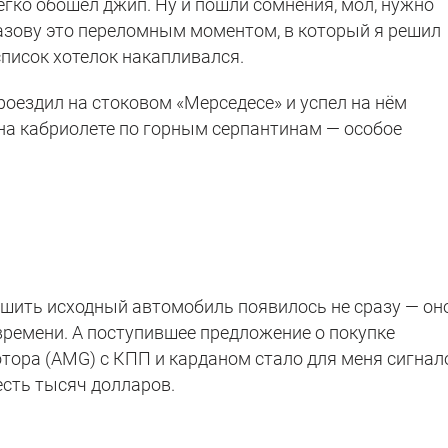
легко обошёл джип. Ну и пошли сомнения, мол, нужно
азову это переломным моментом, в который я решил
список хотелок накапливался.
проездил на стоковом «Мерседесе» и успел на нём
 на кабриолете по горным серпантинам — особое
учшить исходный автомобиль появилось не сразу — он
времени. А поступившее предложение о покупке
отора (AMG) с КПП и карданом стало для меня сигна
есть тысяч долларов.