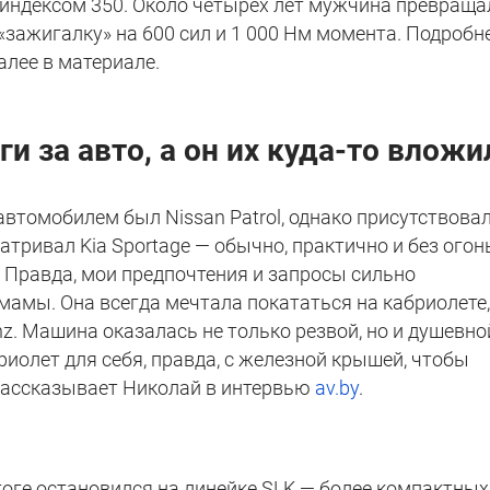
индексом 350. Около четырёх лет мужчина превраща
зажигалку» на 600 сил и 1 000 Нм момента. Подробн
алее в материале.
 за авто, а он их куда-то вложи
втомобилем был Nissan Patrol, однако присутствова
тривал Kia Sportage — обычно, практично и без огон
 Правда, мои предпочтения и запросы сильно
амы. Она всегда мечтала покататься на кабриолете,
nz. Машина оказалась не только резвой, но и душевно
риолет для себя, правда, с железной крышей, чтобы
 рассказывает Николай в интервью
av.by
.
тоге остановился на линейке SLK — более компактных