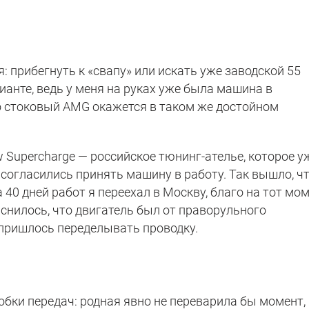
: прибегнуть к «свапу» или искать уже заводской 55
анте, ведь у меня на руках уже была машина в
то стоковый AMG окажется в таком же достойном
 Supercharge — российское тюнинг-ателье, которое у
согласились принять машину в работу. Так вышло, ч
а 40 дней работ я переехал в Москву, благо на тот мо
яснилось, что двигатель был от праворульного
 пришлось переделывать проводку.
бки передач: родная явно не переварила бы момент,