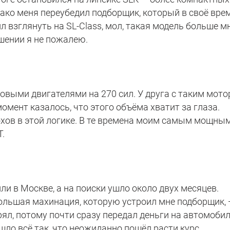
нако меня переубедил подборщик, который в своё вре
л взглянуть на SL-Class, мол, такая модель больше м
ешении я не пожалею.
овыми двигателями на 270 сил. У друга с таким мот
момент казалось, что этого объёма хватит за глаза.
охов в этой логике. В те времена моим самым мощны
.
 в Москве, а на поиски ушло около двух месяцев.
льшая махинация, которую устроил мне подборщик,
рял, потому почти сразу передал деньги на автомобил
шло всё так, что неожиданно пошёл расти курс