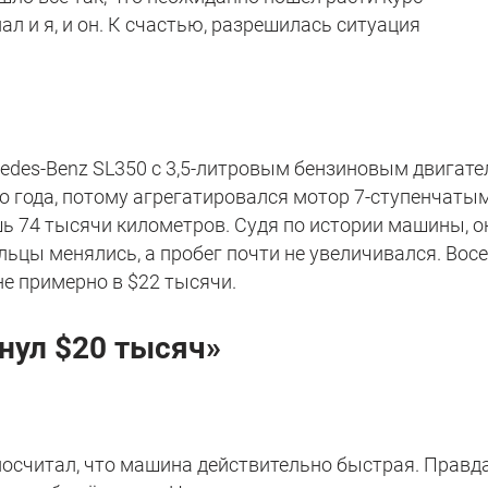
ал и я, и он. К счастью, разрешилась ситуация
edes-Benz SL350 с 3,5-литровым бензиновым двигат
о года, потому агрегатировался мотор 7-ступенчаты
шь 74 тысячи километров. Судя по истории машины, о
ьцы менялись, а пробег почти не увеличивался. Вос
е примерно в $22 тысячи.
нул $20 тысяч»
 посчитал, что машина действительно быстрая. Правда