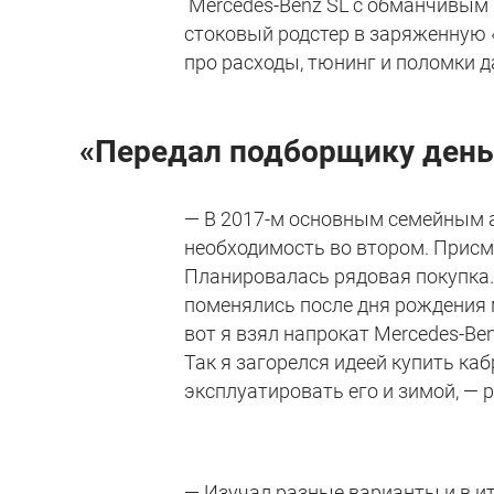
Mercedes-Benz SL с обманчивым 
стоковый родстер в заряженную «
про расходы, тюнинг и поломки д
«Передал подборщику деньги
— В 2017-м основным семейным а
необходимость во втором. Присма
Планировалась рядовая покупка.
поменялись после дня рождения м
вот я взял напрокат Mercedes-Be
Так я загорелся идеей купить каб
эксплуатировать его и зимой, —
— Изучал разные варианты и в и