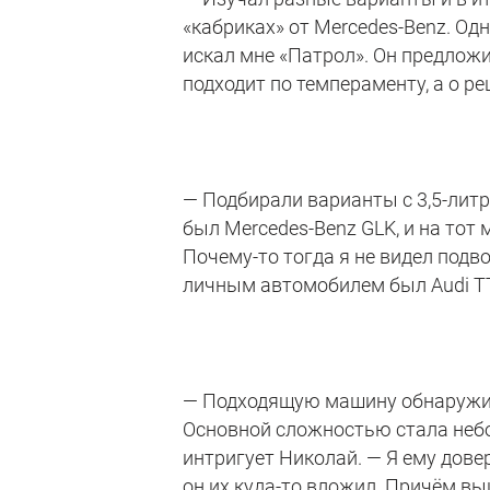
«кабриках» от Mercedes-Benz. Од
искал мне «Патрол». Он предложи
подходит по темпераменту, а о р
— Подбирали варианты с 3,5-литр
был Mercedes-Benz GLK, и на тот 
Почему-то тогда я не видел подв
личным автомобилем был Audi TT
— Подходящую машину обнаружили
Основной сложностью стала небо
интригует Николай. — Я ему дове
он их куда-то вложил. Причём вы