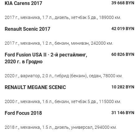
KIA Carens 2017
39 668
BYN
,
,
,
,
,
2017 г.
механика
1.7 л.
дизель
хетчбэк 5 дв.
189000 км.
Renault Scenic 2017
42 019
BYN
,
,
,
,
,
2017 г.
механика
1.2 л.
бензин
минивэн
242000 км.
Ford Fusion USA II · 2-й рестайлинг,
60 826
BYN
2020 г. в Гродно
,
,
,
,
,
2020 г.
вариатор
2.0 л.
гибрид (бензин)
седан
78000 км.
RENAULT MEGANE SCENIC
10 282
BYN
,
,
,
,
,
2000 г.
механика
1.6 л.
бензин
хетчбэк 5 дв.
115000 км.
Ford Focus 2018
31 146
BYN
,
,
,
,
,
2018 г.
механика
1.5 л.
дизель
универсал
294000 км.