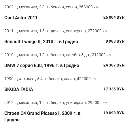
,
,
,
,
,
2002 г.
механика
2.0 л.
бензин
седан
363000 км.
Opel Astra 2011
26 004
BYN
,
,
,
,
,
2011 г.
механика
1.3 л.
дизель
универсал
272000 км.
Renault Twingo II, 2010 г. в Гродно
9 988
BYN
,
,
,
,
,
2010 г.
механика
1.2 л.
бензин
хетчбэк 3 дв.
212000 км.
BMW 7 серия E38, 1996 г. в Гродно
24 387
BYN
,
,
,
,
,
1996 г.
автомат
5.4 л.
бензин
седан
422000 км.
SKODA FABIA
17 335
BYN
,
,
,
,
,
2012 г.
механика
1.2 л.
бензин
универсал
292000 км.
Citroen C4 Grand Picasso I, 2009 г. в
19 098
BYN
Гродно