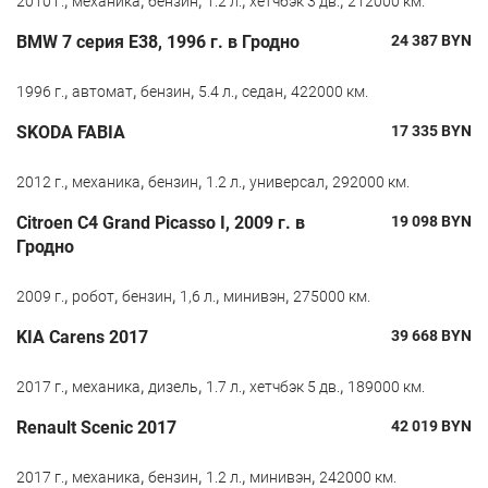
2010 г.
механика
бензин
1.2 л.
хетчбэк 3 дв.
212000 км.
BMW 7 серия E38, 1996 г. в Гродно
24 387
BYN
,
,
,
,
,
1996 г.
автомат
бензин
5.4 л.
седан
422000 км.
SKODA FABIA
17 335
BYN
,
,
,
,
,
2012 г.
механика
бензин
1.2 л.
универсал
292000 км.
Citroen C4 Grand Picasso I, 2009 г. в
19 098
BYN
Гродно
,
,
,
,
,
2009 г.
робот
бензин
1,6 л.
минивэн
275000 км.
KIA Carens 2017
39 668
BYN
,
,
,
,
,
2017 г.
механика
дизель
1.7 л.
хетчбэк 5 дв.
189000 км.
Renault Scenic 2017
42 019
BYN
,
,
,
,
,
2017 г.
механика
бензин
1.2 л.
минивэн
242000 км.