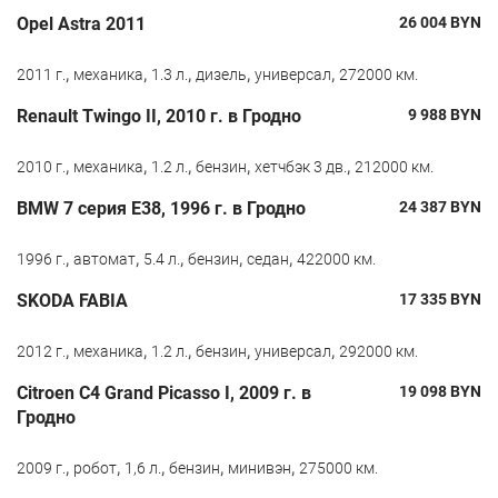
Opel Astra 2011
26 004
BYN
,
,
,
,
,
2011 г.
механика
1.3 л.
дизель
универсал
272000 км.
Renault Twingo II, 2010 г. в Гродно
9 988
BYN
,
,
,
,
,
2010 г.
механика
1.2 л.
бензин
хетчбэк 3 дв.
212000 км.
BMW 7 серия E38, 1996 г. в Гродно
24 387
BYN
,
,
,
,
,
1996 г.
автомат
5.4 л.
бензин
седан
422000 км.
SKODA FABIA
17 335
BYN
,
,
,
,
,
2012 г.
механика
1.2 л.
бензин
универсал
292000 км.
Citroen C4 Grand Picasso I, 2009 г. в
19 098
BYN
Гродно
,
,
,
,
,
2009 г.
робот
1,6 л.
бензин
минивэн
275000 км.