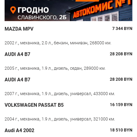
MAZDA MPV
7 344
BYN
,
,
,
,
,
2002 г.
механика
2.0 л.
бензин
минивэн
268000 км.
AUDI A4 B7
28 208
BYN
,
,
,
,
,
2005 г.
механика
1.9 л.
дизель
седан
289000 км.
AUDI A4 B7
28 208
BYN
,
,
,
,
,
2007 г.
механика
1.9 л.
дизель
универсал
433000 км.
VOLKSWAGEN PASSAT B5
16 159
BYN
,
,
,
,
,
2004 г.
механика
1.9 л.
дизель
универсал
321000 км.
Audi A4 2002
18 510
BYN