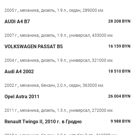
,
,
,
,
,
2005 г.
механика
дизель
1.9 л.
седан
289000 км.
AUDI A4 B7
28 208
BYN
,
,
,
,
,
2007 г.
механика
дизель
1.9 л.
универсал
433000 км.
VOLKSWAGEN PASSAT B5
16 159
BYN
,
,
,
,
,
2004 г.
механика
дизель
1.9 л.
универсал
321000 км.
Audi A4 2002
18 510
BYN
,
,
,
,
,
2002 г.
механика
бензин
2.0 л.
седан
363000 км.
Opel Astra 2011
26 004
BYN
,
,
,
,
,
2011 г.
механика
дизель
1.3 л.
универсал
272000 км.
Renault Twingo II, 2010 г. в Гродно
9 988
BYN
,
,
,
,
,