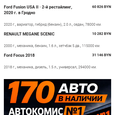
Ford Fusion USA II · 2-й рестайлинг,
60 826
BYN
2020 г. в Гродно
,
,
,
,
,
2020 г.
вариатор
гибрид (бензин)
2.0 л.
седан
78000 км.
RENAULT MEGANE SCENIC
10 282
BYN
,
,
,
,
,
2000 г.
механика
бензин
1.6 л.
хетчбэк 5 дв.
115000 км.
Ford Focus 2018
31 146
BYN
,
,
,
,
,
2018 г.
механика
дизель
1.5 л.
универсал
294000 км.