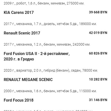
,
,
,
,
,
2009 г.
робот
1,6 л.
бензин
минивэн
275000 км.
KIA Carens 2017
39 668
BYN
,
,
,
,
,
2017 г.
механика
1.7 л.
дизель
хетчбэк 5 дв.
189000 км.
Renault Scenic 2017
42 019
BYN
,
,
,
,
,
2017 г.
механика
1.2 л.
бензин
минивэн
242000 км.
Ford Fusion USA II · 2-й рестайлинг,
60 826
BYN
2020 г. в Гродно
,
,
,
,
,
2020 г.
вариатор
2.0 л.
гибрид (бензин)
седан
78000 км.
RENAULT MEGANE SCENIC
10 282
BYN
,
,
,
,
,
2000 г.
механика
1.6 л.
бензин
хетчбэк 5 дв.
115000 км.
Ford Focus 2018
31 146
BYN