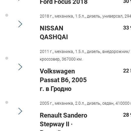
Ford Focus 2018
30 
,
,
,
,
,
2018 г.
механика
1.5 л.
дизель
универсал
294
NISSAN
33 
QASHQAI
,
,
,
,
2011 г.
механика
1.5 л.
дизель
внедорожник/
,
кроссовер
367000 км.
Volkswagen
22 
Passat B6, 2005
г. в Гродно
,
,
,
,
,
2005 г.
механика
2.0 л.
дизель
седан
410000 
Renault Sandero
28 
Stepway II ·