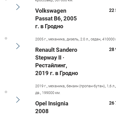
кроссовер
367000 км.
Volkswagen
22 
Passat B6, 2005
г. в Гродно
,
,
,
,
,
2005 г.
механика
дизель
2.0 л.
седан
410000 
Renault Sandero
28 
Stepway II ·
Рестайлинг,
2019 г. в Гродно
,
,
,
2019 г.
механика
бензин (пропан-бутан)
1,6 л.
,
дв.
199000 км.
Opel Insignia
26 
2008