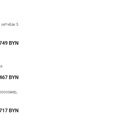
,
хетчбэк 5
749
BYN
м.
467
BYN
,
россовер
717
BYN