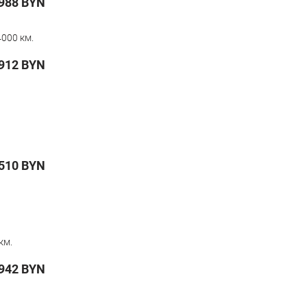
988
BYN
000 км.
912
BYN
510
BYN
км.
942
BYN