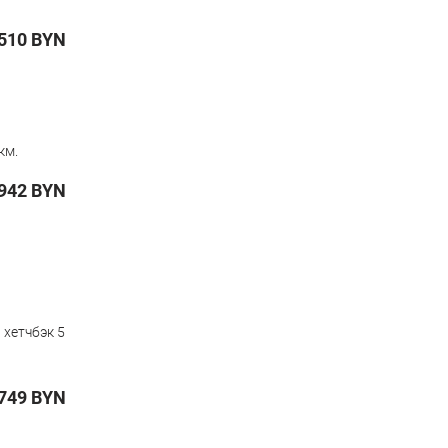
510
BYN
км.
942
BYN
,
хетчбэк 5
749
BYN