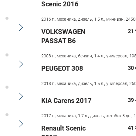
Scenic 2016
,
,
,
,
,
2016 г.
механика
дизель
1.5 л.
минивэн
2450
VOLKSWAGEN
21 
PASSAT B6
,
,
,
,
,
2008 г.
механика
бензин
1.4 л.
универсал
198
PEUGEOT 308
30 
,
,
,
,
,
2018 г.
механика
дизель
1.5 л.
универсал
260
KIA Carens 2017
39 
,
,
,
,
,
2017 г.
механика
1.7 л.
дизель
хетчбэк 5 дв.
1
Renault Scenic
41 