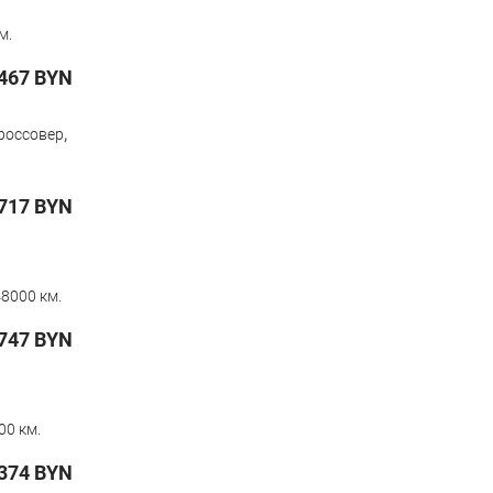
м.
467
BYN
,
россовер
717
BYN
8000 км.
747
BYN
00 км.
374
BYN