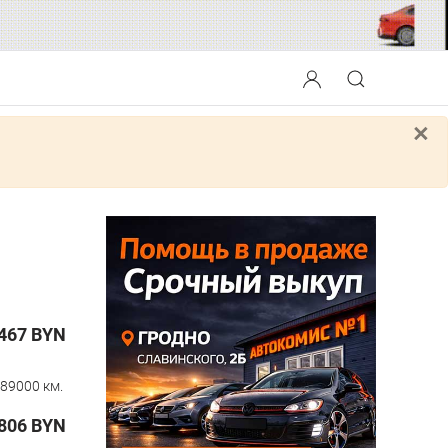
×
467
BYN
89000 км.
806
BYN