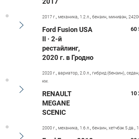
2017
,
,
,
,
,
2017 г.
механика
1.2 л.
бензин
минивэн
2420
Ford Fusion USA
60 
II · 2-й
рестайлинг,
2020 г. в Гродно
,
,
,
,
2020 г.
вариатор
2.0 л.
гибрид (бензин)
седан
км.
RENAULT
10 
MEGANE
SCENIC
,
,
,
,
,
2000 г.
механика
1.6 л.
бензин
хетчбэк 5 дв.
1