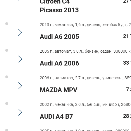
Citroen C4
27 
Picasso 2013
,
,
,
,
,
2013 г.
механика
1,6 л.
дизель
хетчбэк 5 дв.
2
Audi A6 2005
21 
,
,
,
,
,
2005 г.
автомат
3.0 л.
бензин
седан
338000 к
Audi A6 2006
33 
,
,
,
,
,
2006 г.
вариатор
2.7 л.
дизель
универсал
359
MAZDA MPV
7
,
,
,
,
,
2002 г.
механика
2.0 л.
бензин
минивэн
2680
AUDI A4 B7
28 
,
,
,
,
,