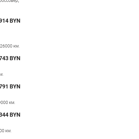
россовер
914
BYN
26000 км.
743
BYN
м.
791
BYN
000 км.
 344
BYN
00 км.