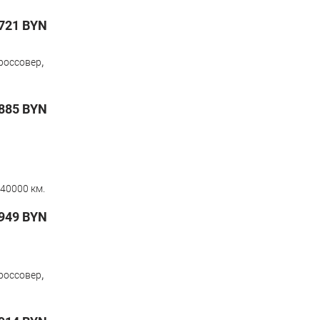
721
BYN
,
россовер
885
BYN
40000 км.
949
BYN
,
россовер