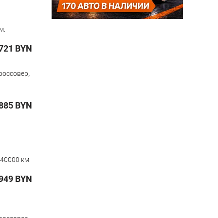
м.
721
BYN
,
россовер
885
BYN
40000 км.
949
BYN
,