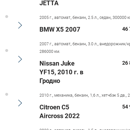
JETTA
,
,
,
,
,
2005 г.
автомат
бензин
2.5 л.
седан
300000 к
BMW X5 2007
46 
,
,
,
,
2007 г.
автомат
бензин
3.0 л.
внедорожник/к
286000 км.
Nissan Juke
26 
YF15, 2010 г. в
Гродно
,
,
,
,
,
2010 г.
механика
бензин
1,6 л.
хетчбэк 5 дв.
2
Citroen С5
54 
Aircross 2022
,
,
,
,