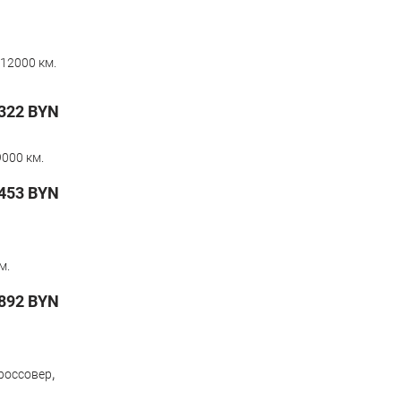
12000 км.
322
BYN
000 км.
453
BYN
м.
892
BYN
,
россовер