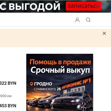
×
322
BYN
000 км.
453
BYN