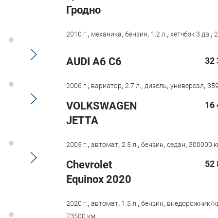
Гродно
,
,
,
,
,
2010 г.
механика
бензин
1.2 л.
хетчбэк 3 дв.
2
AUDI A6 C6
32 
,
,
,
,
,
2006 г.
вариатор
2.7 л.
дизель
универсал
359
VOLKSWAGEN
16 
JETTA
,
,
,
,
,
2005 г.
автомат
2.5 л.
бензин
седан
300000 к
Chevrolet
52 
Equinox 2020
,
,
,
,
2020 г.
автомат
1.5 л.
бензин
внедорожник/к
73500 км.