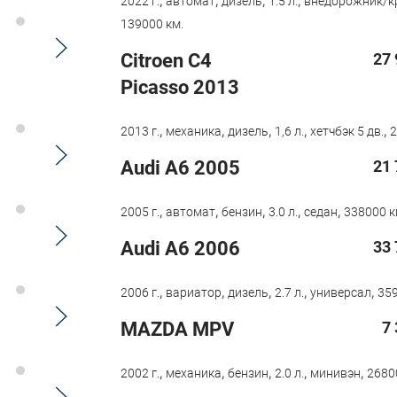
2022 г.
автомат
дизель
1.5 л.
внедорожник/к
139000 км.
Citroen C4
27 
Picasso 2013
,
,
,
,
,
2013 г.
механика
дизель
1,6 л.
хетчбэк 5 дв.
2
Audi A6 2005
21 
,
,
,
,
,
2005 г.
автомат
бензин
3.0 л.
седан
338000 к
Audi A6 2006
33 
,
,
,
,
,
2006 г.
вариатор
дизель
2.7 л.
универсал
359
MAZDA MPV
7
,
,
,
,
,
2002 г.
механика
бензин
2.0 л.
минивэн
2680