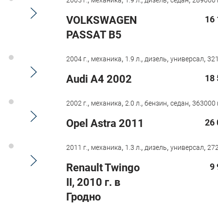
2005 г.
механика
1.9 л.
дизель
седан
289000 
VOLKSWAGEN
16 
PASSAT B5
,
,
,
,
,
2004 г.
механика
1.9 л.
дизель
универсал
321
Audi A4 2002
18 
,
,
,
,
,
2002 г.
механика
2.0 л.
бензин
седан
363000 
Opel Astra 2011
26 
,
,
,
,
,
2011 г.
механика
1.3 л.
дизель
универсал
272
Renault Twingo
9
II, 2010 г. в
Гродно