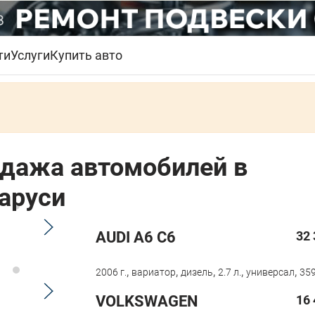
ти
Услуги
Купить авто
дажа автомобилей в
аруси
AUDI A6 C6
32 
,
,
,
,
,
2006 г.
вариатор
дизель
2.7 л.
универсал
359
VOLKSWAGEN
16 