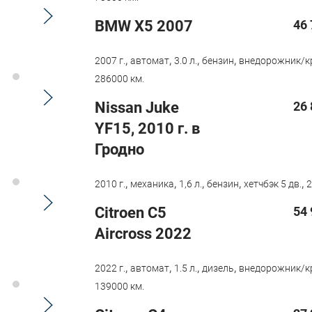
BMW X5 2007
46 
,
,
,
,
2007 г.
автомат
3.0 л.
бензин
внедорожник/к
286000 км.
Nissan Juke
26 
YF15, 2010 г. в
Гродно
,
,
,
,
,
2010 г.
механика
1,6 л.
бензин
хетчбэк 5 дв.
2
Citroen С5
54 
Aircross 2022
,
,
,
,
2022 г.
автомат
1.5 л.
дизель
внедорожник/к
139000 км.