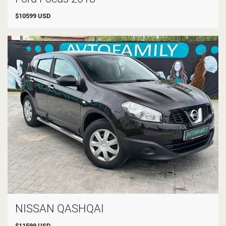
$
10599
USD
NISSAN QASHQAI
$
11599
USD