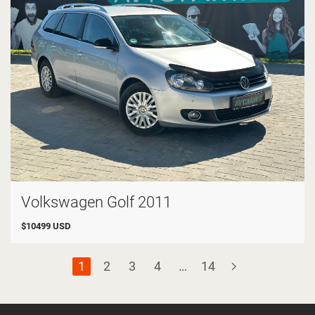
Volkswagen Golf 2011
$
10499
USD
1
2
3
4
…
14