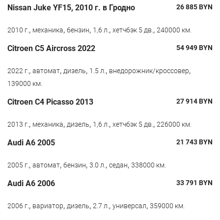
Nissan Juke YF15, 2010 г. в Гродно
26 885
BYN
,
,
,
,
,
2010 г.
механика
бензин
1,6 л.
хетчбэк 5 дв.
240000 км.
Citroen С5 Aircross 2022
54 949
BYN
,
,
,
,
,
2022 г.
автомат
дизель
1.5 л.
внедорожник/кроссовер
139000 км.
Citroen C4 Picasso 2013
27 914
BYN
,
,
,
,
,
2013 г.
механика
дизель
1,6 л.
хетчбэк 5 дв.
226000 км.
Audi A6 2005
21 743
BYN
,
,
,
,
,
2005 г.
автомат
бензин
3.0 л.
седан
338000 км.
Audi A6 2006
33 791
BYN
,
,
,
,
,
2006 г.
вариатор
дизель
2.7 л.
универсал
359000 км.