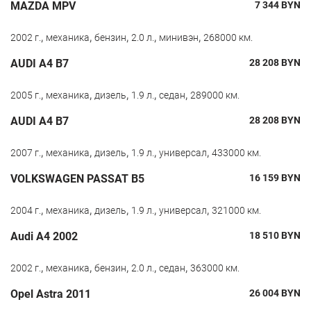
MAZDA MPV
7 344
BYN
,
,
,
,
,
2002 г.
механика
бензин
2.0 л.
минивэн
268000 км.
AUDI A4 B7
28 208
BYN
,
,
,
,
,
2005 г.
механика
дизель
1.9 л.
седан
289000 км.
AUDI A4 B7
28 208
BYN
,
,
,
,
,
2007 г.
механика
дизель
1.9 л.
универсал
433000 км.
VOLKSWAGEN PASSAT B5
16 159
BYN
,
,
,
,
,
2004 г.
механика
дизель
1.9 л.
универсал
321000 км.
Audi A4 2002
18 510
BYN
,
,
,
,
,
2002 г.
механика
бензин
2.0 л.
седан
363000 км.
Opel Astra 2011
26 004
BYN