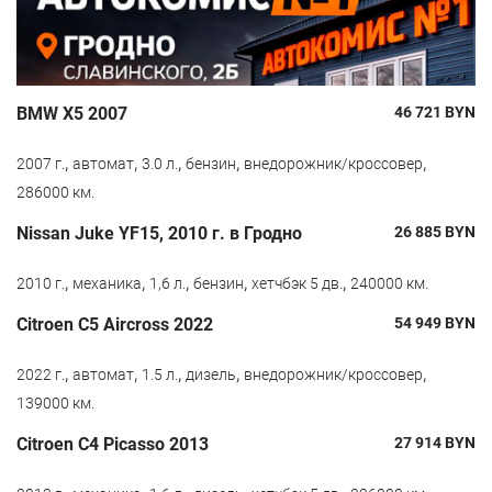
BMW X5 2007
46 721
BYN
,
,
,
,
,
2007 г.
автомат
3.0 л.
бензин
внедорожник/кроссовер
286000 км.
Nissan Juke YF15, 2010 г. в Гродно
26 885
BYN
,
,
,
,
,
2010 г.
механика
1,6 л.
бензин
хетчбэк 5 дв.
240000 км.
Citroen С5 Aircross 2022
54 949
BYN
,
,
,
,
,
2022 г.
автомат
1.5 л.
дизель
внедорожник/кроссовер
139000 км.
Citroen C4 Picasso 2013
27 914
BYN