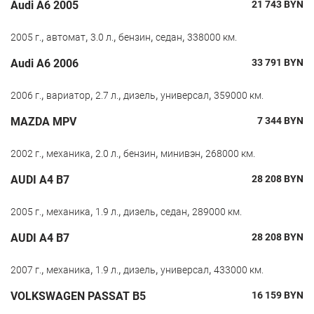
Audi A6 2005
21 743
BYN
,
,
,
,
,
2005 г.
автомат
3.0 л.
бензин
седан
338000 км.
Audi A6 2006
33 791
BYN
,
,
,
,
,
2006 г.
вариатор
2.7 л.
дизель
универсал
359000 км.
MAZDA MPV
7 344
BYN
,
,
,
,
,
2002 г.
механика
2.0 л.
бензин
минивэн
268000 км.
AUDI A4 B7
28 208
BYN
,
,
,
,
,
2005 г.
механика
1.9 л.
дизель
седан
289000 км.
AUDI A4 B7
28 208
BYN
,
,
,
,
,
2007 г.
механика
1.9 л.
дизель
универсал
433000 км.
VOLKSWAGEN PASSAT B5
16 159
BYN