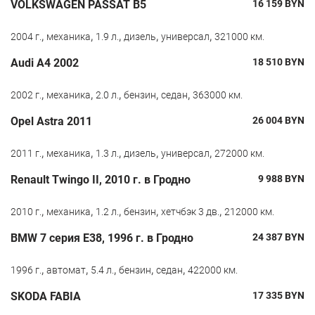
VOLKSWAGEN PASSAT B5
16 159
BYN
,
,
,
,
,
2004 г.
механика
1.9 л.
дизель
универсал
321000 км.
Audi A4 2002
18 510
BYN
,
,
,
,
,
2002 г.
механика
2.0 л.
бензин
седан
363000 км.
Opel Astra 2011
26 004
BYN
,
,
,
,
,
2011 г.
механика
1.3 л.
дизель
универсал
272000 км.
Renault Twingo II, 2010 г. в Гродно
9 988
BYN
,
,
,
,
,
2010 г.
механика
1.2 л.
бензин
хетчбэк 3 дв.
212000 км.
BMW 7 серия E38, 1996 г. в Гродно
24 387
BYN
,
,
,
,
,
1996 г.
автомат
5.4 л.
бензин
седан
422000 км.
SKODA FABIA
17 335
BYN