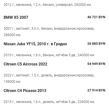
,
,
,
,
,
2012 г.
механика
1.2 л.
бензин
универсал
292000 км.
BMW X5 2007
46 721
BYN
,
,
,
,
,
2007 г.
автомат
3.0 л.
бензин
внедорожник/кроссовер
286000 км.
Nissan Juke YF15, 2010 г. в Гродно
26 885
BYN
,
,
,
,
,
2010 г.
механика
1,6 л.
бензин
хетчбэк 5 дв.
240000 км.
Citroen С5 Aircross 2022
54 949
BYN
,
,
,
,
,
2022 г.
автомат
1.5 л.
дизель
внедорожник/кроссовер
139000 км.
Citroen C4 Picasso 2013
27 914
BYN
,
,
,
,
,
2013 г.
механика
1,6 л.
дизель
хетчбэк 5 дв.
226000 км.