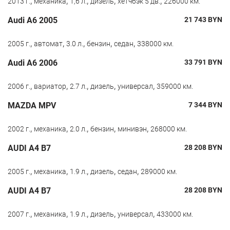
,
,
,
,
,
2013 г.
механика
1,6 л.
дизель
хетчбэк 5 дв.
226000 км.
Audi A6 2005
21 743
BYN
,
,
,
,
,
2005 г.
автомат
3.0 л.
бензин
седан
338000 км.
Audi A6 2006
33 791
BYN
,
,
,
,
,
2006 г.
вариатор
2.7 л.
дизель
универсал
359000 км.
MAZDA MPV
7 344
BYN
,
,
,
,
,
2002 г.
механика
2.0 л.
бензин
минивэн
268000 км.
AUDI A4 B7
28 208
BYN
,
,
,
,
,
2005 г.
механика
1.9 л.
дизель
седан
289000 км.
AUDI A4 B7
28 208
BYN
,
,
,
,
,
2007 г.
механика
1.9 л.
дизель
универсал
433000 км.