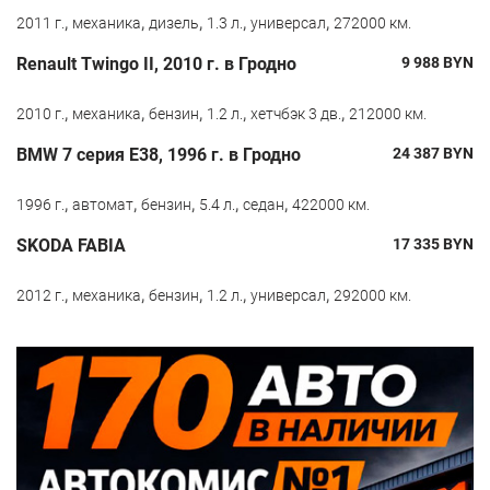
,
,
,
,
,
2011 г.
механика
дизель
1.3 л.
универсал
272000 км.
Renault Twingo II, 2010 г. в Гродно
9 988
BYN
,
,
,
,
,
2010 г.
механика
бензин
1.2 л.
хетчбэк 3 дв.
212000 км.
BMW 7 серия E38, 1996 г. в Гродно
24 387
BYN
,
,
,
,
,
1996 г.
автомат
бензин
5.4 л.
седан
422000 км.
SKODA FABIA
17 335
BYN
,
,
,
,
,
2012 г.
механика
бензин
1.2 л.
универсал
292000 км.