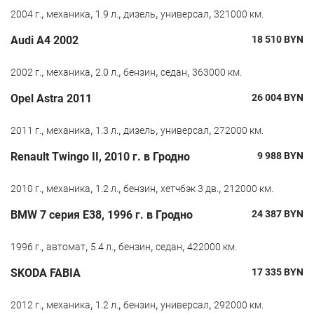
,
,
,
,
,
2004 г.
механика
1.9 л.
дизель
универсал
321000 км.
Audi A4 2002
18 510
BYN
,
,
,
,
,
2002 г.
механика
2.0 л.
бензин
седан
363000 км.
Opel Astra 2011
26 004
BYN
,
,
,
,
,
2011 г.
механика
1.3 л.
дизель
универсал
272000 км.
Renault Twingo II, 2010 г. в Гродно
9 988
BYN
,
,
,
,
,
2010 г.
механика
1.2 л.
бензин
хетчбэк 3 дв.
212000 км.
BMW 7 серия E38, 1996 г. в Гродно
24 387
BYN
,
,
,
,
,
1996 г.
автомат
5.4 л.
бензин
седан
422000 км.
SKODA FABIA
17 335
BYN
,
,
,
,
,
2012 г.
механика
1.2 л.
бензин
универсал
292000 км.