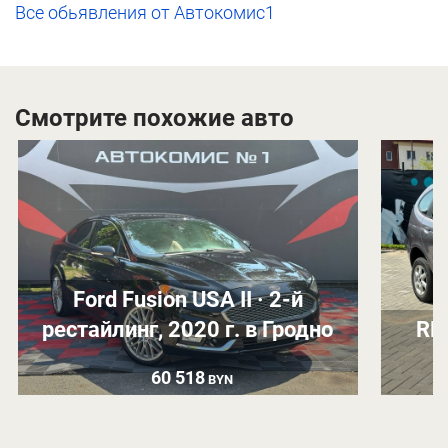
Все обьявления от Автокомис1
Смотрите похожие авто
Ford Fusion USA II · 2-й
рестайлинг, 2020 г. в Гродно
RE
60 518
BYN