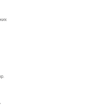
л
ких
р.
,