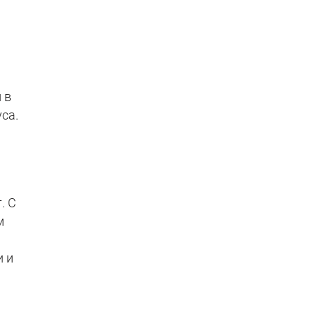
 в
са.
. С
м
и и