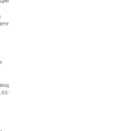
ации
а
мете
я
 вид
 65-