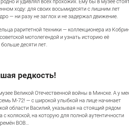
родно и удивлял всех прохожих. Ему бы в музее стоят
ренном ходу: для своих восьмидесяти с лишним лет
дро — ни разу не заглох и не задержал движение.
ельца раритетной техники — коллекционера из Кобрин
советской мотолегендой и узнать историю её
 больше десяти лет.
шая редкость!
музее Великой Отечественной войны в Минске. А у ме
семь М-72! — с широкой улыбкой на лице начинает
ской области Василий, указывая на стоящий рядом
 с коляской, на которую для полной аутентичности
времён ВОВ…