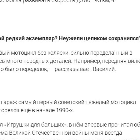
о могла развивать скорость до 80—95 км/ч.
кой редкий экземпляр? Неужели целиком сохранился
вый мотоцикл без коляски, сильно переделанный в
сь много неродных деталей. Например, передняя вил
ло было переделок, — рассказывает Василий.
й гараж самый первый советский тяжёлый мотоцикл 
орелся ещё в начале 1990-х.
л «Игрушки для больших», в нём впервые прочитал о
Тема Великой Отечественной войны меня всегда