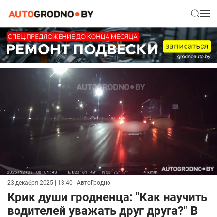
23 декабря 2025 | 13:40
| АвтоГродно
Крик души гродненца: "Как научить
водителей уважать друг друга?" В