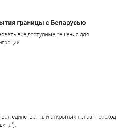
рытия границы с Беларусью
зовать все доступные решения для
играции.
ывал единственный открытый погранпереход
ина").