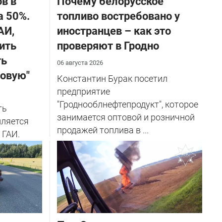
в в
Почему белорусское
а 50%.
топливо востребовано у
АИ,
иностранцев – как это
ить
проверяют в Гродно
ть
06 августа 2026
ховую"
Константин Бурак посетил
предприятие
"Гроднооблнефтепродукт", которое
ть
занимается оптовой и розничной
ляется
продажей топлива в ...
 ГАИ.