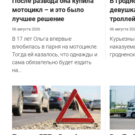
После развода она купила
В Гродн
мотоцикл – и это было
девушка
лучшее решение
тролле
06 августа 2026
06 августа 20
В 17 лет Ольга впервые
Курьезный
влюбилась в парня на мотоцикле.
наказуем
Тогда ей казалось, что однажды и
гродненск
сама обязательно будет ездить
на...