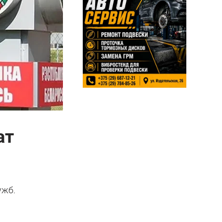
ат
ужб.