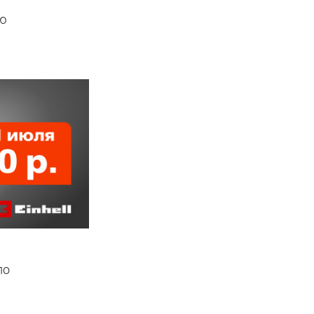
ию
по