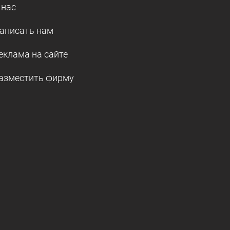
 нас
аписать нам
еклама на сайте
азместить фирму