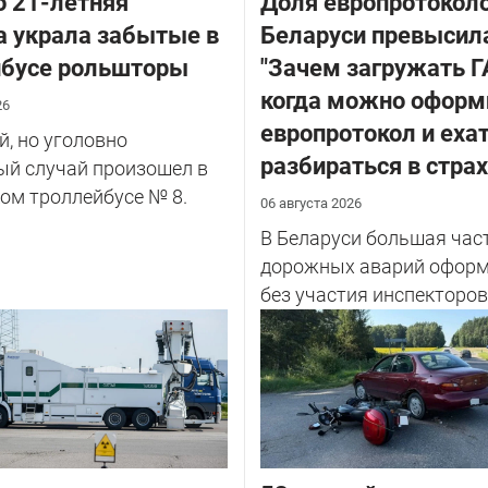
о 21-летняя
Доля европротоколо
 украла забытые в
Беларуси превысил
йбусе рольшторы
"Зачем загружать Г
когда можно оформ
26
европротокол и еха
, но уголовно
разбираться в стра
ый случай произошел в
ом троллейбусе № 8.
06 августа 2026
В Беларуси большая час
дорожных аварий оформ
без участия инспекторов