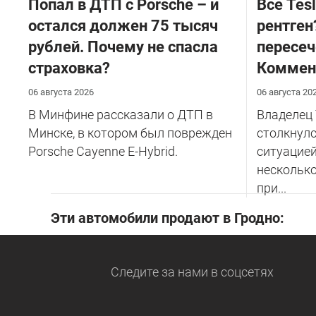
​Попал в ДТП с Porsche – и
Все Tes
остался должен 75 тысяч
рентген
рублей. Почему не спасла
пересеч
страховка?
Коммен
06 августа 2026
06 августа 20
В Минфине рассказали о ДТП в
Владелец 
Минске, в котором был поврежден
столкнулс
Porsche Cayenne E-Hybrid.
ситуацией
несколько
при...
Эти автомобили продают в Гродно:
Следите за нами
в соцсетях