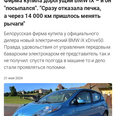
Фирма купила дорогущий BMW iX – и он
"посыпался". "Сразу отказала печка,
а через 14 000 км пришлось менять
рычаги"
Белорусская фирма купила у официального
дилера новый электрический BMW iX xDrive50.
Правда, удовольствия от управления передовым
баварским электрокаром её представитель так и
не получил: спустя полгода в машине то и дело
стали проявляться поломки.
21 мая 2024