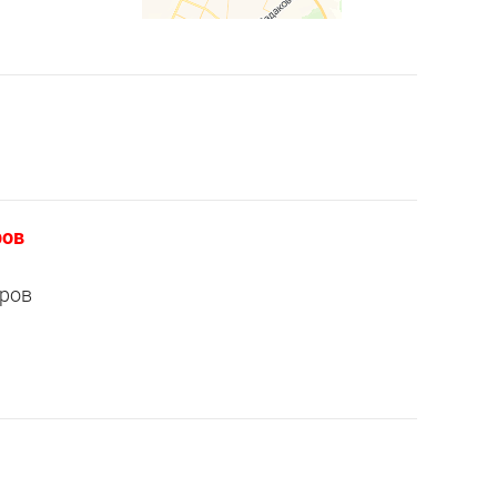
ров
еров