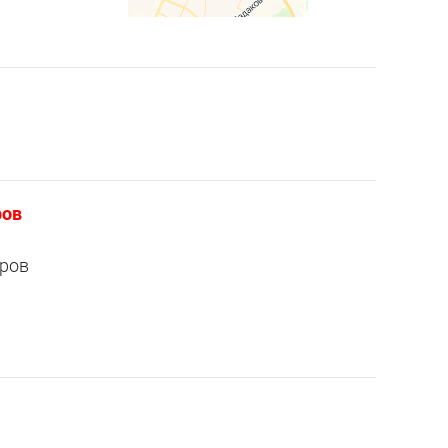
ров
еров