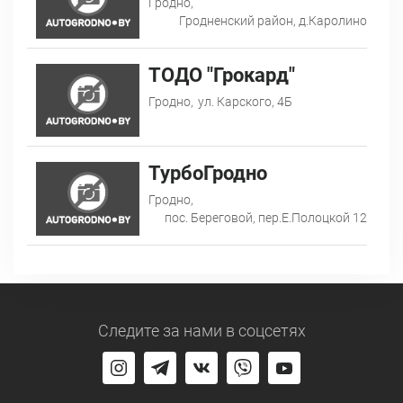
Гродно,
Гродненский район, д.Каролино
ТОДО "Грокард"
Гродно,
ул. Карского, 4Б
ТурбоГродно
Гродно,
пос. Береговой, пер.Е.Полоцкой 12
Следите за нами
в соцсетях