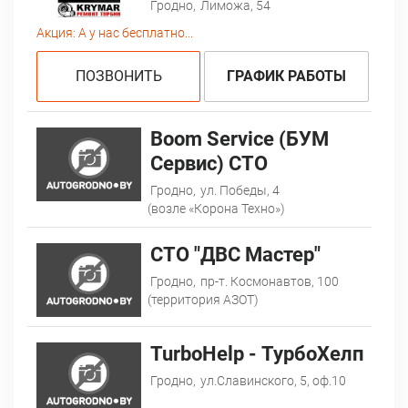
Гродно,
Лиможа, 54
Акция:
А у нас бесплатно...
ПОЗВОНИТЬ
ГРАФИК РАБОТЫ
Boom Service (БУМ
Сервис) СТО
Гродно,
ул. Победы, 4
(возле «Корона Техно»)
CТО "ДВС Мастер"
Гродно,
пр-т. Космонавтов, 100
(территория АЗОТ)
TurboHelp - ТурбоХелп
Гродно,
ул.Славинского, 5, оф.10