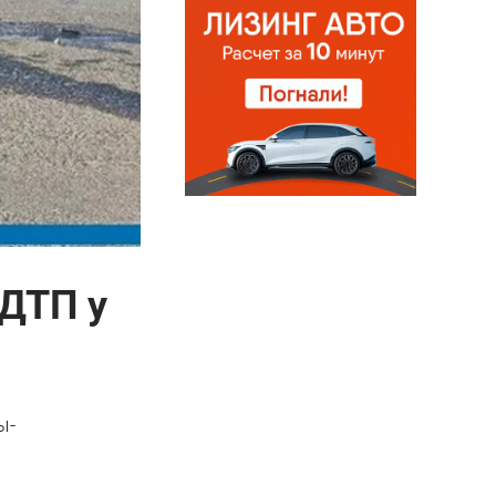
 ДТП у
ы-