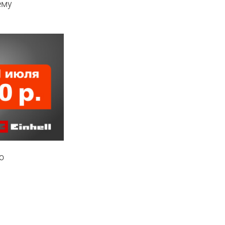
ему
о