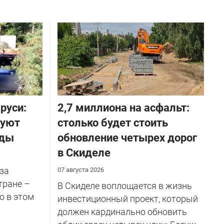
руси:
2,7 миллиона на асфальт:
руют
столько будет стоить
оды
обновление четырех дорог
в Скиделе
за
07 августа 2026
тране –
В Скиделе воплощается в жизнь
о в этом
инвестиционный проект, который
должен кардинально обновить