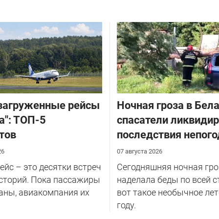
загруженные рейсы
Ночная гроза в Бела
а": ТОП-5
спасатели ликвиди
тов
последствия непог
26
07 августа 2026
йс – это десятки встреч
Сегодняшняя ночная гро
сторий. Пока пассажиры
наделала беды по всей с
аны, авиакомпания их
вот такое необычное лет
году.