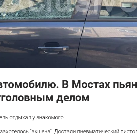
втомобилю. В Мостах пья
уголовным делом
ель отдыхал у знакомого.
захотелось "экшена". Достали пневматический писто