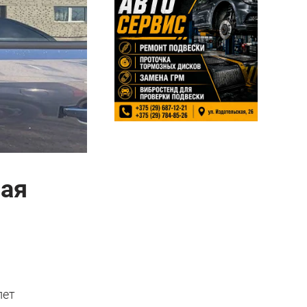
ная
лет