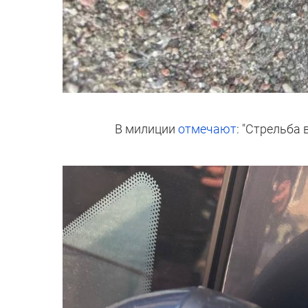
В милиции
отмечают
: "Стрельба 