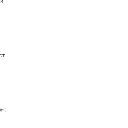
 и
от
ние