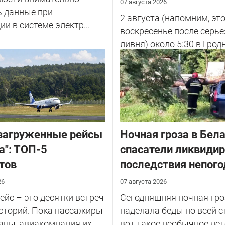
07 августа 2026
ь данные при
2 августа (напомним, эт
ии в системе электр...
воскресенье после серье
ливня) около 5:30 в Грод
улице Советских Погран
у...
загруженные рейсы
Ночная гроза в Бела
а": ТОП-5
спасатели ликвиди
тов
последствия непог
26
07 августа 2026
йс – это десятки встреч
Сегодняшняя ночная гро
сторий. Пока пассажиры
наделала беды по всей с
аны, авиакомпания их
вот такое необычное лет