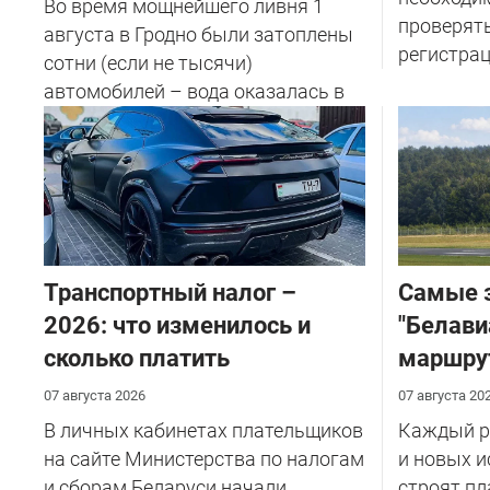
Во время мощнейшего ливня 1
проверят
августа в Гродно были затоплены
регистрац
сотни (если не тысячи)
автомобилей – вода оказалась в
салоне...
Транспортный налог –
Самые 
2026: что изменилось и
"Белави
сколько платить
маршру
07 августа 2026
07 августа 20
В личных кабинетах плательщиков
Каждый ре
на сайте Министерства по налогам
и новых и
и сборам Беларуси начали
строят пл