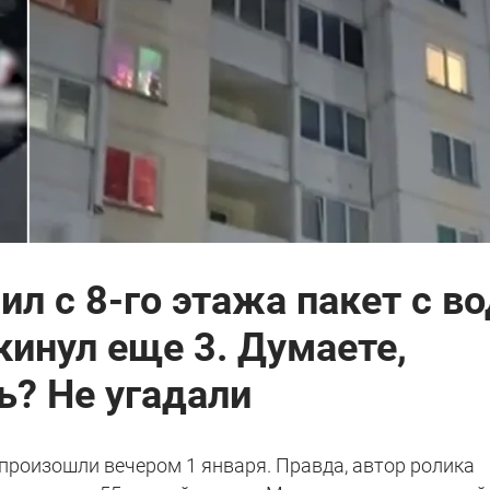
л с 8-го этажа пакет с во
кинул еще 3. Думаете,
ь? Не угадали
 произошли вечером 1 января. Правда, автор ролика