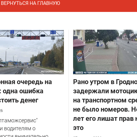
ВЕРНУТЬСЯ НА ГЛАВНУЮ
нная очередь на
Рано утром в Гродн
: одна ошибка
задержали мотоцик
тоить денег
на транспортном ср
не было номеров. Н
26
лет его лишат прав 
елтаможсервис"
это
и водителям о
мости внимательно