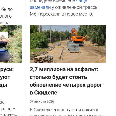
последнее время все
чаще
замечали
у оживленной трассы
о было
М6, переехали в новое место.
зного
но на
ичников
руси:
2,7 миллиона на асфальт:
руют
столько будет стоить
оды
обновление четырех дорог
в Скиделе
за
07 августа 2026
тране –
В Скиделе воплощается в жизнь
о в этом