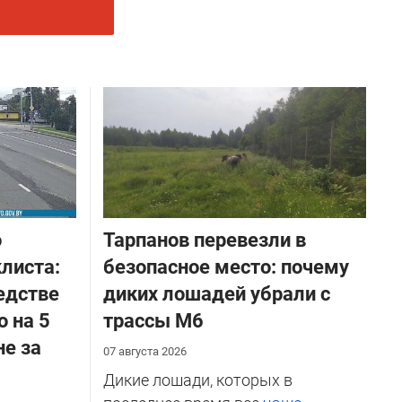
о
Тарпанов перевезли в
листа:
безопасное место: почему
едстве
диких лошадей убрали с
о на 5
трассы М6
не за
07 августа 2026
Дикие лошади, которых в