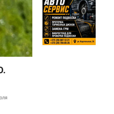
О.
июля