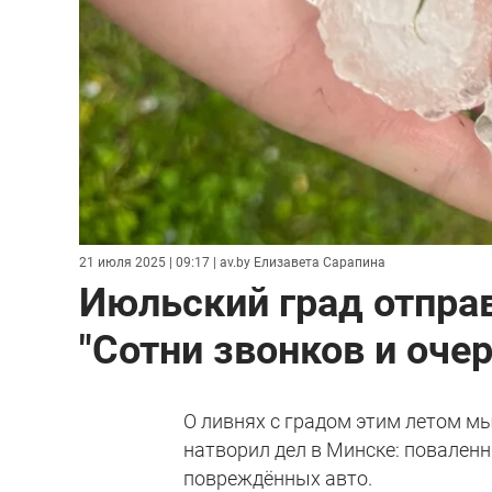
21 июля 2025 | 09:17
| av.by Елизавета Сарапина
Июльский град отправ
"Сотни звонков и очер
О ливнях с градом этим летом м
натворил дел в Минске: повален
повреждённых авто.