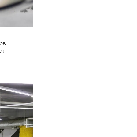
ов.
ия,