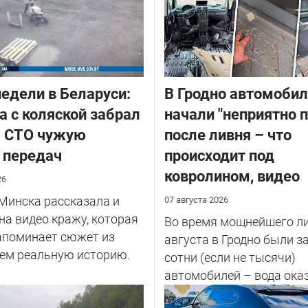
едели в Беларуси:
В Гродно автомоби
 с коляской забрал
начали "неприятно п
а СТО чужую
после ливня – что
 передач
происходит под
ковролином, видео
26
Минска рассказала и
07 августа 2026
на видео кражу, которая
Во время мощнейшего ли
апоминает сюжет из
августа в Гродно были 
чем реальную историю.
сотни (если не тысячи)
автомобилей – вода ока
салоне...