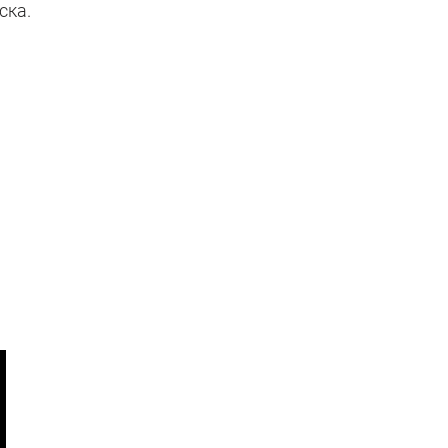
ска.
.