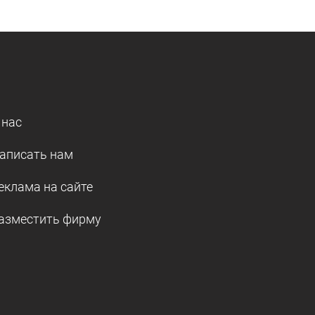
 нас
аписать нам
еклама на сайте
азместить фирму