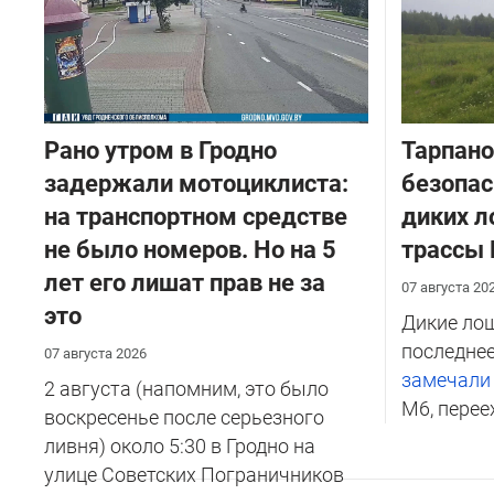
Рано утром в Гродно
Тарпано
задержали мотоциклиста:
безопас
на транспортном средстве
диких л
не было номеров. Но на 5
трассы
лет его лишат прав не за
07 августа 20
это
Дикие лош
последнее
07 августа 2026
замечал
2 августа (напомним, это было
М6, перее
воскресенье после серьезного
ливня) около 5:30 в Гродно на
улице Советских Пограничников