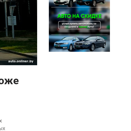
роже
х
ых