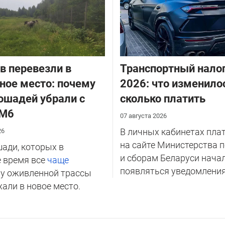
в перевезли в
Транспортный налог
ное место: почему
2026: что изменило
ошадей убрали с
сколько платить
 М6
07 августа 2026
В личных кабинетах пла
26
на сайте Министерства 
ади, которых в
и сборам Беларуси нача
 время все
чаще
появляться уведомления 
и
у оживленной трассы
хали в новое место.