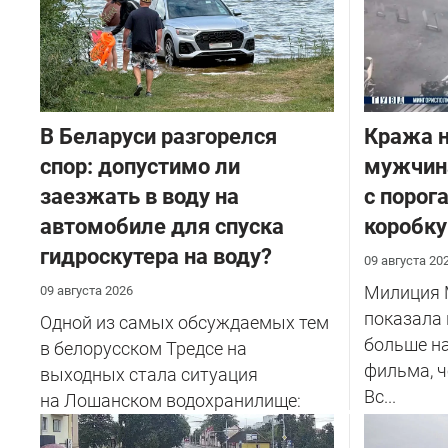
В Беларуси разгорелся
Кража н
спор: допустимо ли
мужчина
заезжать в воду на
с порог
автомобиле для спуска
коробку
гидроскутера на воду?
09 августа 20
Милиция 
09 августа 2026
показала 
Одной из самых обсуждаемых тем
больше н
в белорусском Тредсе на
фильма, 
выходных стала ситуация
Вс...
на Лошанском водохранилище:
девушка ...