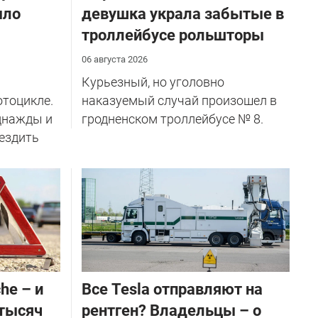
ыло
девушка украла забытые в
троллейбусе рольшторы
06 августа 2026
Курьезный, но уголовно
отоцикле.
наказуемый случай произошел в
однажды и
гродненском троллейбусе № 8.
 ездить
he – и
Все Tesla отправляют на
 тысяч
рентген? Владельцы – о