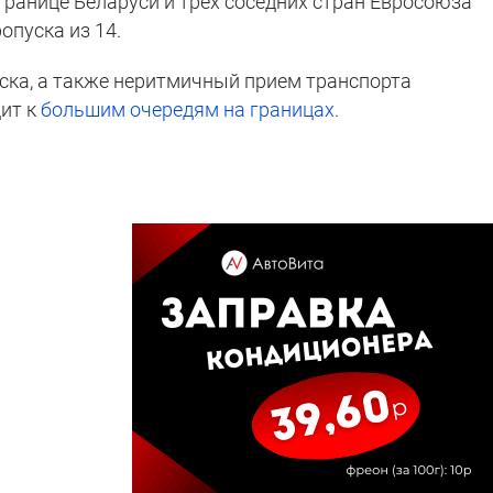
сгранице Беларуси и трех соседних стран Евросоюза
опуска из 14.
ска, а также неритмичный прием транспорта
ит к
большим очередям на границах
.