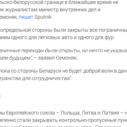
ьско-белорусской границе в ближайшее время не
ик журналистам министр внутренних дел и
емоняк,
пишет
Sputnik.
 сопредельной стороны были закрыты все пограничн
ием одного для легковых авто и одного для фур.
раничные переходы были открыты, но ничто не указы
шем будущем",
– заявил Семоняк.
ока со стороны Беларуси не будет доброй воли в да
странства для сотрудничества"
.
а
ы Европейского союза – Польша, Литва и Латвия – 
епенно стали закрывать контрольно-пропускные пу