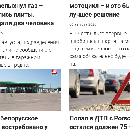
вспыхнул газ –
мотоцикл – и это б
ись плиты.
лучшее решение
али два человека
06 августа 2026
В 17 лет Ольга впервые
26
влюбилась в парня на м
6 августа, подразделения
Тогда ей казалось, что 
тали по сообщению о
сама обязательно будет
твии в гаражном
на...
ве в Гродно.
белорусское
​Попал в ДТП с Porsc
 востребовано у
остался должен 75