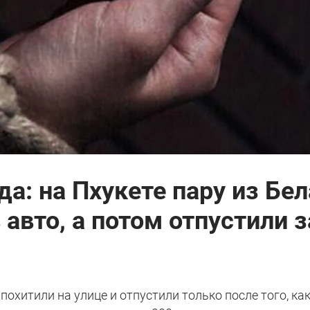
да: на Пхукете пару из Бе
 авто, а потом отпустили з
похитили на улице и отпустили только после того, как