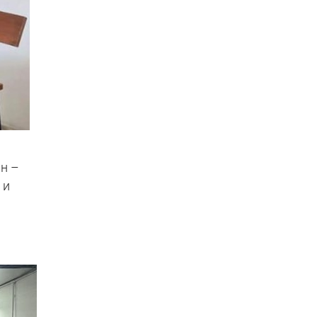
н –
 и