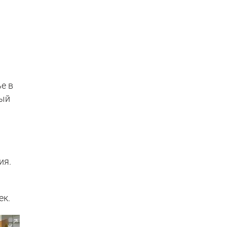
3
е в
ный
ия.
ек.