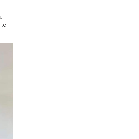
.
тке