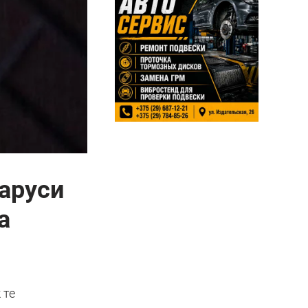
ларуси
а
 те