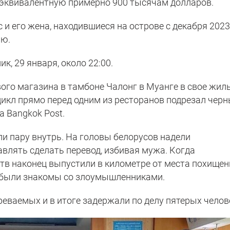
 эквивалентную примерно 900 тысячам долларов.
 и его жена, находившиеся на острове с декабря 202
ию.
к, 29 января, около 22:00.
ого магазина в тамбоне Чалонг в Муанге в свое жиль
цикл прямо перед одним из ресторанов подрезал чер
а Bangkok Post.
и пару внутрь. На головы белорусов надели
влять сделать перевод, избивая мужа. Когда
тв наконец выпустили в километре от места похищен
е были знакомы со злоумышленниками.
еваемых и в итоге задержали по делу пятерых челов