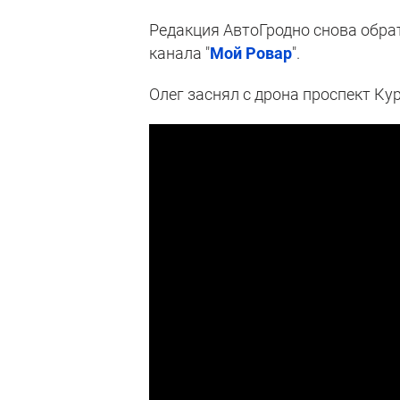
Редакция АвтоГродно снова обрат
канала "
Мой Ровар
".
Олег заснял с дрона проспект Ку