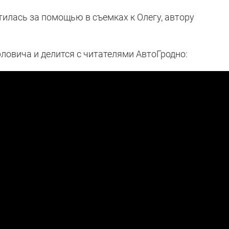
илась за помощью в съемках к Олегу, автору
рловича и делится с читателями АвтоГродно: