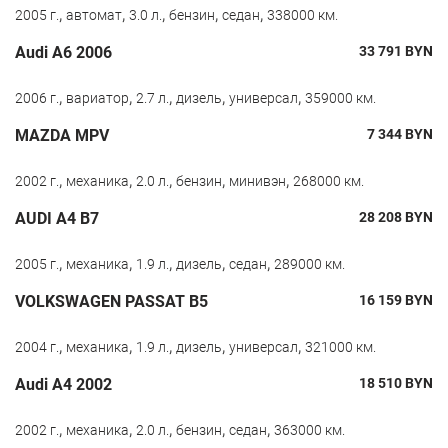
,
,
,
,
,
2005 г.
автомат
3.0 л.
бензин
седан
338000 км.
Audi A6 2006
33 791
BYN
,
,
,
,
,
2006 г.
вариатор
2.7 л.
дизель
универсал
359000 км.
MAZDA MPV
7 344
BYN
,
,
,
,
,
2002 г.
механика
2.0 л.
бензин
минивэн
268000 км.
AUDI A4 B7
28 208
BYN
,
,
,
,
,
2005 г.
механика
1.9 л.
дизель
седан
289000 км.
VOLKSWAGEN PASSAT B5
16 159
BYN
,
,
,
,
,
2004 г.
механика
1.9 л.
дизель
универсал
321000 км.
Audi A4 2002
18 510
BYN
,
,
,
,
,
2002 г.
механика
2.0 л.
бензин
седан
363000 км.