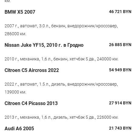
км.
BMW X5 2007
46 721
BYN
,
,
,
,
,
2007 г.
автомат
3.0 л.
бензин
внедорожник/кроссовер
286000 км.
Nissan Juke YF15, 2010 г. в Гродно
26 885
BYN
,
,
,
,
,
2010 г.
механика
1,6 л.
бензин
хетчбэк 5 дв.
240000 км.
Citroen С5 Aircross 2022
54 949
BYN
,
,
,
,
,
2022 г.
автомат
1.5 л.
дизель
внедорожник/кроссовер
139000 км.
Citroen C4 Picasso 2013
27 914
BYN
,
,
,
,
,
2013 г.
механика
1,6 л.
дизель
хетчбэк 5 дв.
226000 км.
Audi A6 2005
21 743
BYN