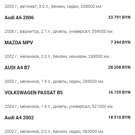
,
,
,
,
,
2005 г.
автомат
3.0 л.
бензин
седан
338000 км.
Audi A6 2006
33 791
BYN
,
,
,
,
,
2006 г.
вариатор
2.7 л.
дизель
универсал
359000 км.
MAZDA MPV
7 344
BYN
,
,
,
,
,
2002 г.
механика
2.0 л.
бензин
минивэн
268000 км.
AUDI A4 B7
28 208
BYN
,
,
,
,
,
2005 г.
механика
1.9 л.
дизель
седан
289000 км.
VOLKSWAGEN PASSAT B5
16 159
BYN
,
,
,
,
,
2004 г.
механика
1.9 л.
дизель
универсал
321000 км.
Audi A4 2002
18 510
BYN
,
,
,
,
,
2002 г.
механика
2.0 л.
бензин
седан
363000 км.