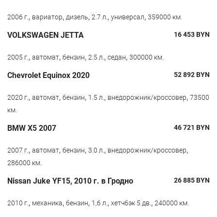
,
,
,
,
,
2006 г.
вариатор
дизель
2.7 л.
универсал
359000 км.
VOLKSWAGEN JETTA
16 453
BYN
,
,
,
,
,
2005 г.
автомат
бензин
2.5 л.
седан
300000 км.
Chevrolet Equinox 2020
52 892
BYN
,
,
,
,
,
2020 г.
автомат
бензин
1.5 л.
внедорожник/кроссовер
73500
км.
BMW X5 2007
46 721
BYN
,
,
,
,
,
2007 г.
автомат
бензин
3.0 л.
внедорожник/кроссовер
286000 км.
Nissan Juke YF15, 2010 г. в Гродно
26 885
BYN
,
,
,
,
,
2010 г.
механика
бензин
1,6 л.
хетчбэк 5 дв.
240000 км.