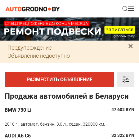
×
Предупреждение
Объявление недоступно
РАЗМЕСТИТЬ ОБЪЯВЛЕНИЕ
Продажа автомобилей в Беларуси
BMW 730 Li
47 602
BYN
,
,
,
,
,
2010 г.
автомат
бензин
3.0 л.
седан
320000 км.
AUDI A6 C6
32 322
BYN