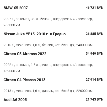
BMW X5 2007
46 721
BYN
,
,
,
,
,
2007 г.
автомат
3.0 л.
бензин
внедорожник/кроссовер
286000 км.
Nissan Juke YF15, 2010 г. в Гродно
26 885
BYN
,
,
,
,
,
2010 г.
механика
1,6 л.
бензин
хетчбэк 5 дв.
240000 км.
Citroen С5 Aircross 2022
54 949
BYN
,
,
,
,
,
2022 г.
автомат
1.5 л.
дизель
внедорожник/кроссовер
139000 км.
Citroen C4 Picasso 2013
27 914
BYN
,
,
,
,
,
2013 г.
механика
1,6 л.
дизель
хетчбэк 5 дв.
226000 км.
Audi A6 2005
21 743
BYN