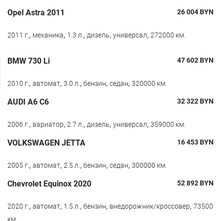
Opel Astra 2011
26 004
BYN
,
,
,
,
,
2011 г.
механика
1.3 л.
дизель
универсал
272000 км.
BMW 730 Li
47 602
BYN
,
,
,
,
,
2010 г.
автомат
3.0 л.
бензин
седан
320000 км.
AUDI A6 C6
32 322
BYN
,
,
,
,
,
2006 г.
вариатор
2.7 л.
дизель
универсал
359000 км.
VOLKSWAGEN JETTA
16 453
BYN
,
,
,
,
,
2005 г.
автомат
2.5 л.
бензин
седан
300000 км.
Chevrolet Equinox 2020
52 892
BYN
,
,
,
,
,
2020 г.
автомат
1.5 л.
бензин
внедорожник/кроссовер
73500
км.