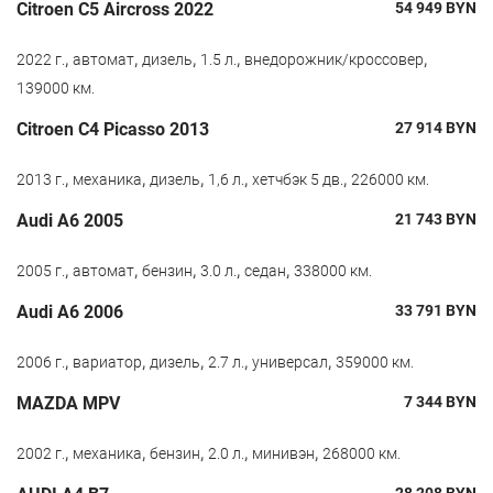
Citroen С5 Aircross 2022
54 949
BYN
,
,
,
,
,
2022 г.
автомат
дизель
1.5 л.
внедорожник/кроссовер
139000 км.
Citroen C4 Picasso 2013
27 914
BYN
,
,
,
,
,
2013 г.
механика
дизель
1,6 л.
хетчбэк 5 дв.
226000 км.
Audi A6 2005
21 743
BYN
,
,
,
,
,
2005 г.
автомат
бензин
3.0 л.
седан
338000 км.
Audi A6 2006
33 791
BYN
,
,
,
,
,
2006 г.
вариатор
дизель
2.7 л.
универсал
359000 км.
MAZDA MPV
7 344
BYN
,
,
,
,
,
2002 г.
механика
бензин
2.0 л.
минивэн
268000 км.