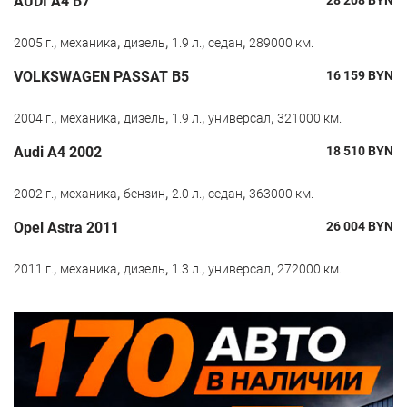
AUDI A4 B7
28 208
BYN
,
,
,
,
,
2005 г.
механика
дизель
1.9 л.
седан
289000 км.
VOLKSWAGEN PASSAT B5
16 159
BYN
,
,
,
,
,
2004 г.
механика
дизель
1.9 л.
универсал
321000 км.
Audi A4 2002
18 510
BYN
,
,
,
,
,
2002 г.
механика
бензин
2.0 л.
седан
363000 км.
Opel Astra 2011
26 004
BYN
,
,
,
,
,
2011 г.
механика
дизель
1.3 л.
универсал
272000 км.