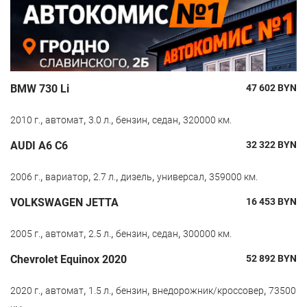
BMW 730 Li
47 602
BYN
,
,
,
,
,
2010 г.
автомат
3.0 л.
бензин
седан
320000 км.
AUDI A6 C6
32 322
BYN
,
,
,
,
,
2006 г.
вариатор
2.7 л.
дизель
универсал
359000 км.
VOLKSWAGEN JETTA
16 453
BYN
,
,
,
,
,
2005 г.
автомат
2.5 л.
бензин
седан
300000 км.
Chevrolet Equinox 2020
52 892
BYN
,
,
,
,
,
2020 г.
автомат
1.5 л.
бензин
внедорожник/кроссовер
73500