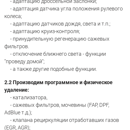
- адаптацию дроссельной заслонки;
- адаптация датчика угла положения рулевого
колеса;
- адаптацию датчиков дождя, света и т.п.;
- адаптацию круиз-контроля;
- принудительную регенерацию сажевых
фильтров.
- отключение ближнего света - функции
"проведу домой";
- а также другие подобные функции.
2.2 Производим программное и физическое
удаление:
- катализатора,
- сажевых фильтров, мочевины (FAP, DPF,
AdBlue т.д.);
- клапана рециркуляции отработавших газов
(ЕGR, AGR);