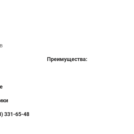
в
Преимущества:
е
ик
и
) 331-65-48