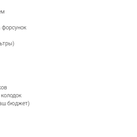
ем
а форсунок
льтры)
ков
 колодок
ваш бюджет)