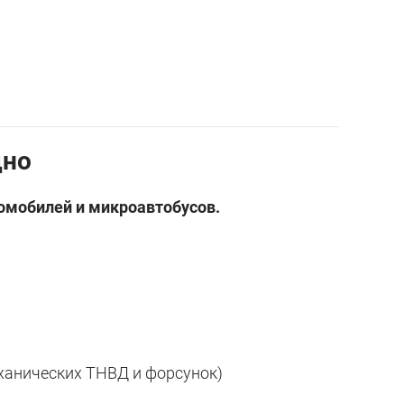
1
дно
томобилей и микроавтобусов.
еханических ТНВД и форсунок)