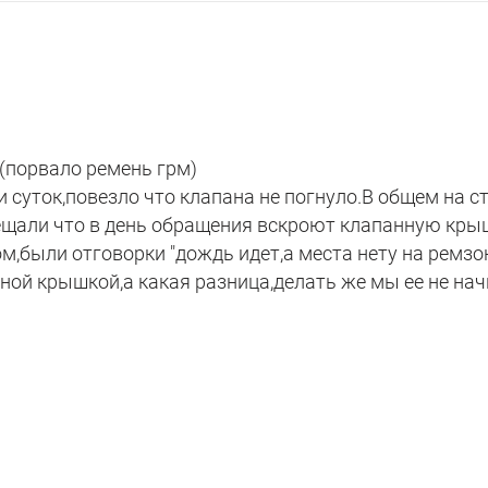
(порвало ремень грм)
 суток,повезло что клапана не погнуло.В общем на с
щали что в день обращения вскроют клапанную кры
м,были отговорки "дождь идет,а места нету на ремзон
ной крышкой,а какая разница,делать же мы ее не нач