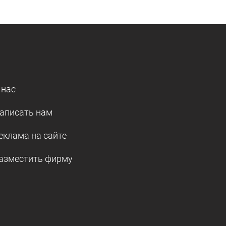
 нас
аписать нам
еклама на сайте
азместить фирму