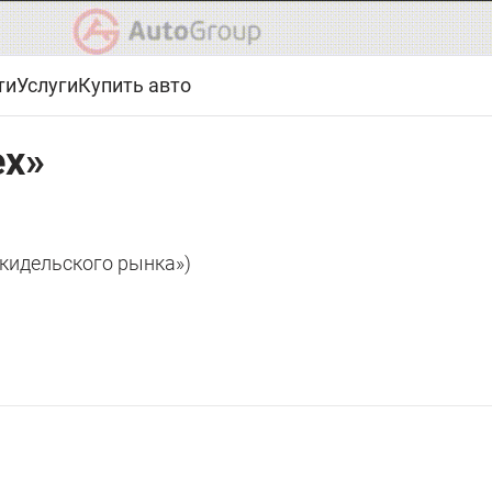
ти
Услуги
Купить авто
х»
Скидельского рынка»)