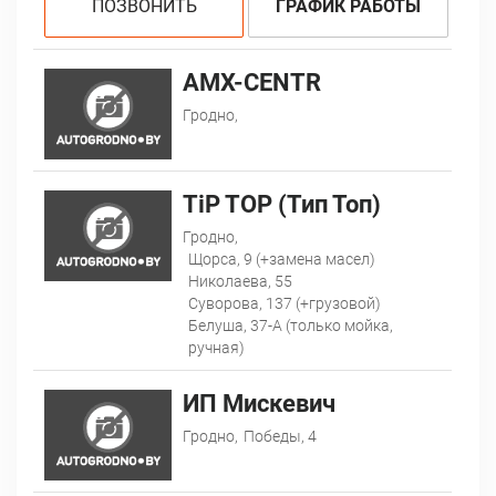
ПОЗВОНИТЬ
ГРАФИК РАБОТЫ
AMX-CENTR
Гродно,
TiP TOP (Тип Топ)
Гродно,
Щорса, 9 (+замена масел)
Николаева, 55
Суворова, 137 (+грузовой)
Белуша, 37-А (только мойка,
ручная)
ИП Мискевич
Гродно,
Победы, 4