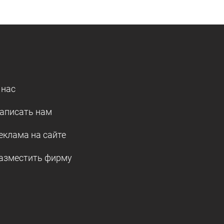
 нас
аписать нам
еклама на сайте
азместить фирму