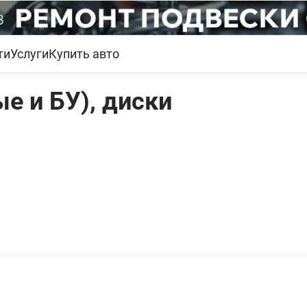
ти
Услуги
Купить авто
е и БУ), диски