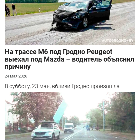
На трассе М6 под Гродно Peugeot
выехал под Mazda – водитель объяснил
причину
24 мая 2026
В субботу, 23 мая, вблизи Гродно произошла
серьезная авария – столкнулись Mazda и
Peugeot. Читатель АвтоГродно поделился...