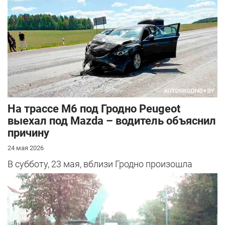
На трассе М6 под Гродно Peugeot
выехал под Mazda – водитель объяснил
причину
24 мая 2026
В субботу, 23 мая, вблизи Гродно произошла
серьезная авария – столкнулись Mazda и
Peugeot. Читатель АвтоГродно поделился...