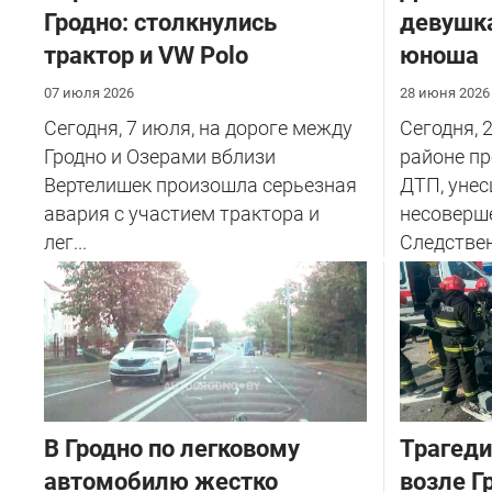
Гродно: столкнулись
девушка
трактор и VW Polo
юноша
07 июля 2026
28 июня 2026
Сегодня, 7 июля, на дороге между
Сегодня, 
Гродно и Озерами вблизи
районе п
Вертелишек произошла серьезная
ДТП, унес
авария с участием трактора и
несоверш
лег...
Следствен
В Гродно по легковому
Трагеди
автомобилю жестко
возле Г