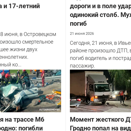
 и 17-летний
дороги и в поле уда
одинокий столб. М
погиб
28 июня, в Островецком
21 июня 2026
роизошло смертельное
Сегодня, 21 июня, в Ивь
шее жизни двух
районе произошло ДТП, 
еннолетних.
погиб водитель и постра
ный ко...
пассажир.
я на трассе М6
Момент жесткого Д
родно: погибли
Гродно попал на ви