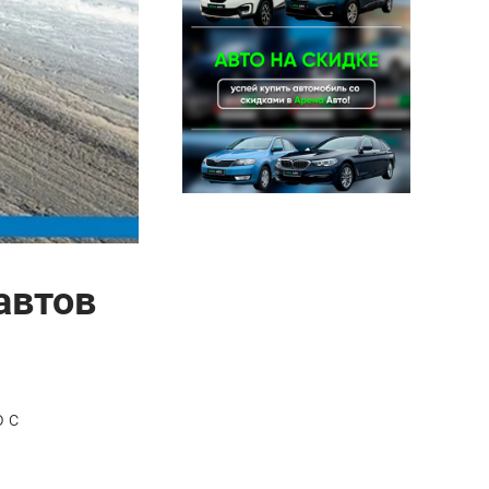
автов
 с