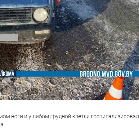
мом ноги и ушибом грудной клетки госпитализировал
а.