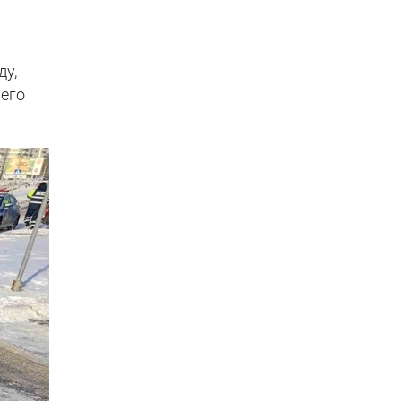
ду,
чего