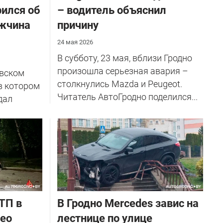
рился об
– водитель объяснил
ужчина
причину
24 мая 2026
В субботу, 23 мая, вблизи Гродно
произошла серьезная авария –
евском
столкнулись Mazda и Peugeot.
в котором
Читатель АвтоГродно поделился...
дал
ТП в
В Гродно Mercedes завис на
део
лестнице по улице