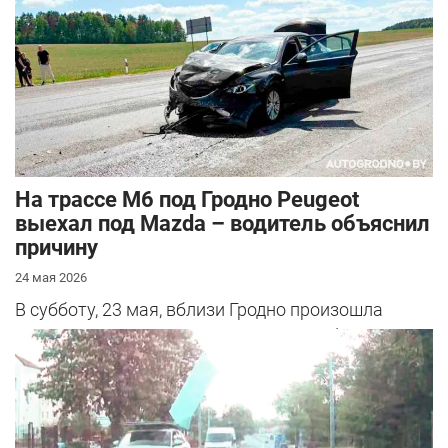
На трассе М6 под Гродно Peugeot
выехал под Mazda – водитель объяснил
причину
24 мая 2026
В субботу, 23 мая, вблизи Гродно произошла
серьезная авария – столкнулись Mazda и
Peugeot. Читатель АвтоГродно поделился...