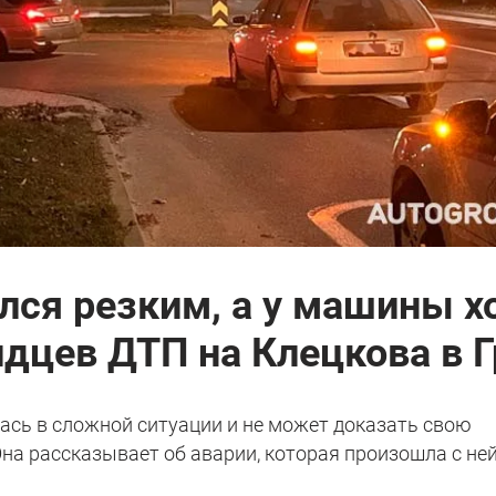
лся резким, а у машины 
идцев ДТП на Клецкова в 
ась в сложной ситуации и не может доказать свою
на рассказывает об аварии, которая произошла с ней