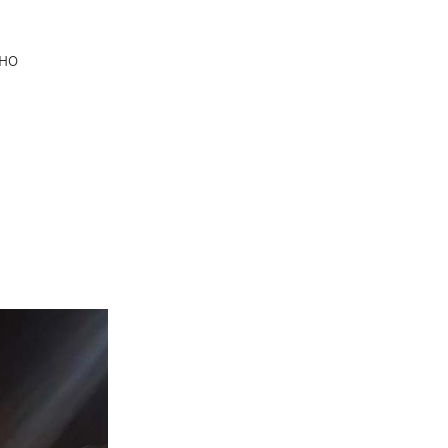
жно
о