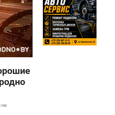
хорошие
Гродно
 на