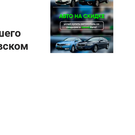
шего
вском