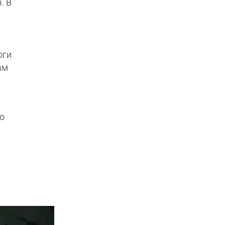
. В
оги
ам
о