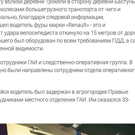
у вблизи деревни Трокели в сторону деревни Бастуны
 колесами большегрузного транспорта от чего и
ачально, благодаря следовой информации,
ил водитель фуры марки «Renault» - это и
 удара велосипедиста откинуло на 15 метров от дор
ибшего был оборудован по всем требованиям ПДД, а с
енной видимости.
отрудники ГАИ и следственно-оперативная группа. В
но были направлены сотрудники отдела оперативног
йся водитель был задержан в агрогородке Правые
дниками местного отделения ГАИ. Им оказался 33-