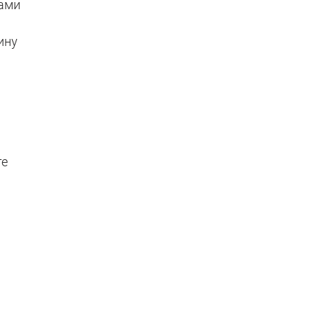
сами
ину
те